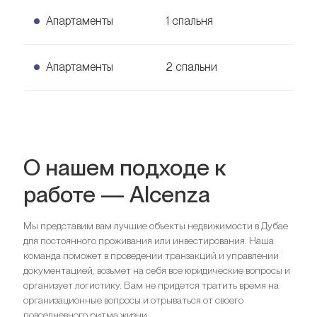
Апартаменты
1 спальня
1 спальня Апартаменты
Апартаменты
2 спальни
Узнать цену
89
кв. м.
2 спальни Апартаменты
Узнать цену
77
кв. м.
О нашем подходе к
работе — Alcenza
Мы представим вам лучшие объекты недвижимости в Дубае
для постоянного проживания или инвестирования. Наша
Спальни
1
команда поможет в проведении транзакций и управлении
Ванные комнаты
2
документацией, возьмет на себя все юридические вопросы и
организует логистику. Вам не придется тратить время на
Спальни
2
организационные вопросы и отрываться от своего
Ищете выгодный вариант для
Ванные комнаты
2
повседневного ритма жизни.