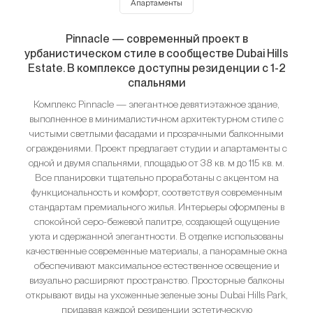
Апартаменты
Pinnacle — современный проект в
урбанистическом стиле в сообществе Dubai Hills
Estate. В комплексе доступны резиденции с 1-2
спальнями
Комплекс Pinnacle — элегантное девятиэтажное здание,
выполненное в минималистичном архитектурном стиле с
чистыми светлыми фасадами и прозрачными балконными
ограждениями. Проект предлагает студии и апартаменты с
одной и двумя спальнями, площадью от 38 кв. м до 115 кв. м.
Все планировки тщательно проработаны с акцентом на
функциональность и комфорт, соответствуя современным
стандартам премиального жилья. Интерьеры оформлены в
спокойной серо-бежевой палитре, создающей ощущение
уюта и сдержанной элегантности. В отделке использованы
качественные современные материалы, а панорамные окна
обеспечивают максимальное естественное освещение и
визуально расширяют пространство. Просторные балконы
открывают виды на ухоженные зеленые зоны Dubai Hills Park,
придавая каждой резиденции эстетическую