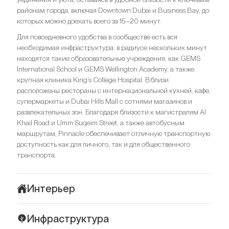
районам города, включая Downtown Dubai и Business Bay, до
которых можно доехать всего за 15–20 минут.
Для повседневного удобства в сообществе есть вся
необходимая инфраструктура: в радиусе нескольких минут
находятся такие образовательные учреждения, как GEMS
International School и GEMS Wellington Academy, а также
крупная клиника King’s College Hospital. Вблизи
расположены рестораны с интернациональной кухней, кафе,
супермаркеты и Dubai Hills Mall с сотнями магазинов и
развлекательных зон. Благодаря близости к магистралям Al
Khail Road и Umm Suqeim Street, а также автобусным
маршрутам, Pinnacle обеспечивает отличную транспортную
доступность как для личного, так и для общественного
транспорта.
Интерьер
Интерьеры резиденций в Pinnacle отражают современную
Инфраструктура
эстетику, где главную роль играют комфорт, свет и простота