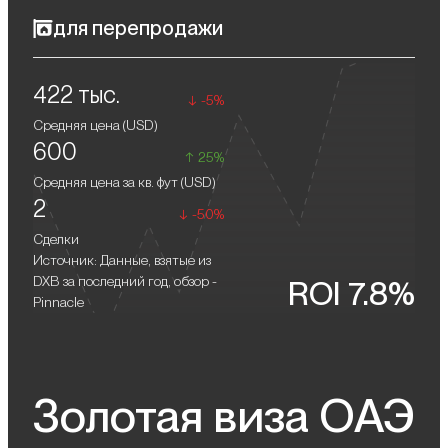
Pinnacle олицетворяет гармонию природы и городской
для перепродажи
динамики, предлагая своим жителям стильное и комфортное
пространство для жизни. Архитектурная строгость
Стабильное повышение цен на недвижимость в Dubai Hills
сочетается с функциональными интерьерами, создавая
422 тыс.
Estate обеспечит владельцам получение прибыли при
обстановку, где каждый элемент — от панорамного
-5%
перепродаже жилья.
остекления до натуральных отделочных материалов —
Средняя цена (
USD
)
подчеркивает эстетику и высокий уровень проекта. Здесь вы
600
найдете идеальное сочетание тишины зеленого окружения и
25%
удобства городской инфраструктуры.
Средняя цена за кв. фут (
USD
)
2
-50%
Сделки
Источник: Данные, взятые из
DXB за последний год, обзор -
ROI 7.8%
Pinnacle
Золотая виза ОАЭ