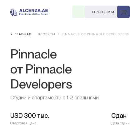
RU
/
USD
/
КВ. М.
ГЛАВНАЯ
ПРОЕКТЫ
PINNACLE ОТ PINNACLE DEVELOPERS
Pinnacle
от Pinnacle
Developers
R
Студии и апартаменты с 1-2 спальнями
USD
300 тыс.
Сдан
В. М.
Стартовая цена
Дата сдачи