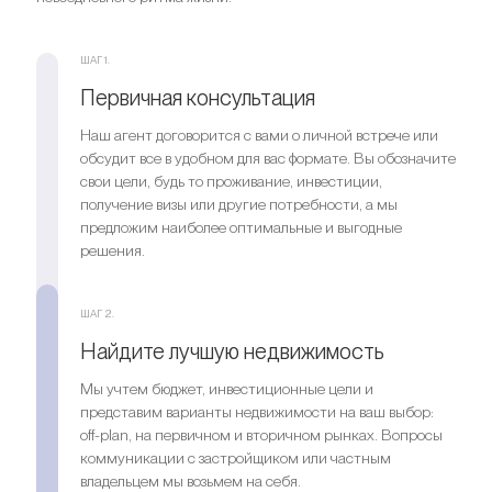
инвестиций?
Мы поможем вам приобрести актив, который растёт в
Ищете выгодный вариант для
ШАГ 1.
цене
инвестиций?
Первичная консультация
Мы поможем вам приобрести актив, который растёт в
Наш агент договорится с вами о личной встрече или
Оставить заявку
цене
обсудит все в удобном для вас формате. Вы обозначите
свои цели, будь то проживание, инвестиции,
получение визы или другие потребности, а мы
Оставить заявку
предложим наиболее оптимальные и выгодные
решения.
ШАГ 2.
Найдите лучшую недвижимость
Мы учтем бюджет, инвестиционные цели и
представим варианты недвижимости на ваш выбор:
off-plan, на первичном и вторичном рынках. Вопросы
коммуникации с застройщиком или частным
владельцем мы возьмем на себя.