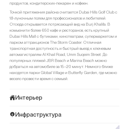
продуктов, кондитерских-пекарен и кофеен.
Точкой притяжения района считается Dubai Hills Golf Club с
18-луночным полем для профессионалов и любителей.
Отсюда открывается потрясающий вид на Burj Khalifa. В
комьюнити более 650 кафе и ресторанов, есть крупный
Dubai Hills Mall с бутиками, кинотеатрам, супермаркетом и
парком аттракционов The Storm Coaster. Отличная
транспортная доступность и быстрый выезд к ключевым
автомагистралям Al Khail Road, Umm Suqeim Street. До
популярных пляжей JBR Beach и Marina Beach можно
добраться на автомобиле за 15–20 минут. Немного ближе
находятся парки Global Village и Butterfly Garden, где можно
весело провести время с семьей.
Интерьер
Интерьеры Sidra 3 — утонченное сочетание цвета, стиля и
Инфраструктура
комфорта. Планировки резиденций представлены в
нескольких вариантах, продумана каждая деталь, а отделка
Sidra 3 идеально интегрирован в ландшафт Dubai Hills Estate.
впечатляет безукоризненностью. Для создания уютной