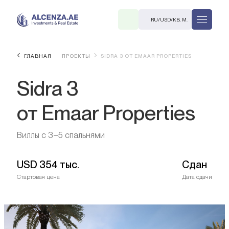
RU
/
USD
/
КВ. М.
ГЛАВНАЯ
ПРОЕКТЫ
SIDRA 3 ОТ EMAAR PROPERTIES
Sidra 3
от Emaar Properties
Виллы с 3–5 спальнями
R
USD
354 тыс.
Сдан
Стартовая цена
Дата сдачи
В. М.