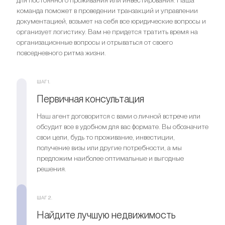
для постоянного проживания или инвестирования. Наша
команда поможет в проведении транзакций и управлении
документацией, возьмет на себя все юридические вопросы и
организует логистику. Вам не придется тратить время на
организационные вопросы и отрываться от своего
повседневного ритма жизни.
Спальни
4
ШАГ 1.
Ванные комнаты
4
Первичная консультация
Спальни
5
Ищете выгодный вариант для
Наш агент договорится с вами о личной встрече или
Ванные комнаты
5
обсудит все в удобном для вас формате. Вы обозначите
инвестиций?
свои цели, будь то проживание, инвестиции,
Мы поможем вам приобрести актив, который растёт в
получение визы или другие потребности, а мы
Ищете выгодный вариант для
цене
предложим наиболее оптимальные и выгодные
инвестиций?
решения.
Мы поможем вам приобрести актив, который растёт в
Оставить заявку
цене
ШАГ 2.
Найдите лучшую недвижимость
Оставить заявку