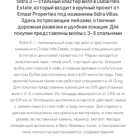
Sidra 3 —стильный кластер вилл в Dubai Hills
Estate, который входит в крупный проект от
Emaar Properties под названием Sidra Villas.
Здесь потрясающие пейзажи, отличная
дорожная развязка и удобная локация. Для
покупки представлены виллы с 3–5 спальнями
Sidra 3 — премиальный кластер вилл в престижном
комьюнити Dubai Hills Estate, созданный специально для
эстетов и ценителей приватности. Рядом находится
живописный парк, гольф-клуб, торговый центр, большой
выбор ресторанов и кафе, а главные деловые и культурные
центры Дубая расположены всего в 20 минутах езды. Над
архитектурным проектом работали специалисты Al Gurg.
Для покупки представлена коллекция из 339 двухэтажных
вилл с 3–5 спальнями. Их площадь варьируется от 288 кв. м
до 631 кв. м. Интерьеры выполнены в светлой цветовой гамме
с элементами в стиле лофт и мид-сенчури. Для отделки и
декора использованы натуральные материалы, в том числе
дерево, естественный камень, мрамор, металл. Фасады
резиденций выполнены в бело-бежевых тонах, а панорамные
окна полностью распахиваются, создавая единое