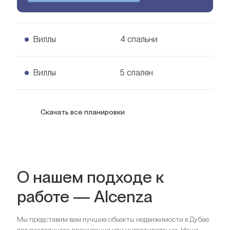
Виллы
4 спальни
4 спальни Виллы
Виллы
5 спален
Узнать цену
328
кв. м.
5 спален Виллы
Скачать все планировки
Узнать цену
382
кв. м.
О нашем подходе к
работе — Alcenza
Мы представим вам лучшие объекты недвижимости в Дубае