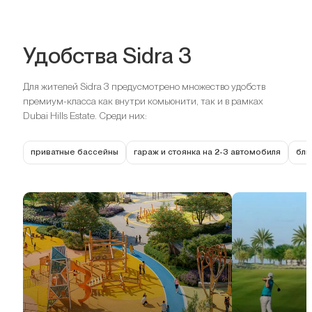
Удобства Sidra 3
Для жителей Sidra 3 предусмотрено множество удобств
премиум-класса как внутри комьюнити, так и в рамках
Dubai Hills Estate. Среди них:
приватные бассейны
гараж и стоянка на 2-3 автомобиля
бли