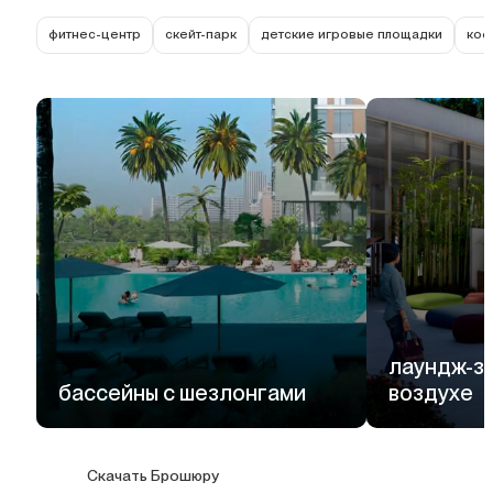
фитнес-центр
скейт-парк
детские игровые площадки
коф
лаундж-з
бассейны с шезлонгами
воздухе
Скачать Брошюру