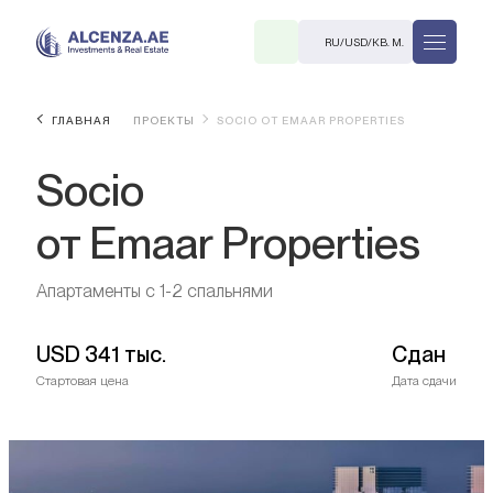
RU
/
USD
/
КВ. М.
ГЛАВНАЯ
ПРОЕКТЫ
SOCIO ОТ EMAAR PROPERTIES
Socio
от Emaar Properties
Апартаменты с 1-2 спальнями
R
USD
341 тыс.
Сдан
Стартовая цена
Дата сдачи
В. М.