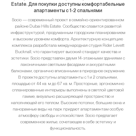
Estate. Для покупки доступны комфортабельные
апартаменты с 1-2 спальнями
Socio — современный проект в семейно-ориентированном
районе Dubai Hills Estate. Сообщество славится развитой
инфраструктурой, продуманным городским планированием
и высоким уровнем комфорта. Архитектурную концепцию
комплекса разработала международная студия Rider Levett
Bucknall, что гарантирует высокий стандарт качества и
эстетики. Socio представлен двумя 14-этажными зданиями с
лаконичными светлыми фасадами и аккуратными
балконами, органично вписанными в природное окружение.
В проекте доступны апартаменты с 1 и 2 спальнями,
площадью от 44 кв. м до 67 кв. м. Просторные, эргономично
спланированные интерьеры выполнены в светлой цветовой
гамме, визуально расширяющей пространство и
наполняющей его теплом. Высокие потолки, большие окна и
панорамные виды на парк придают апартаментам особую
атмосферу свободы и спокойствия. Socio предлагает
современное жилье, сочетающее в себе эстетику и
функциональность.