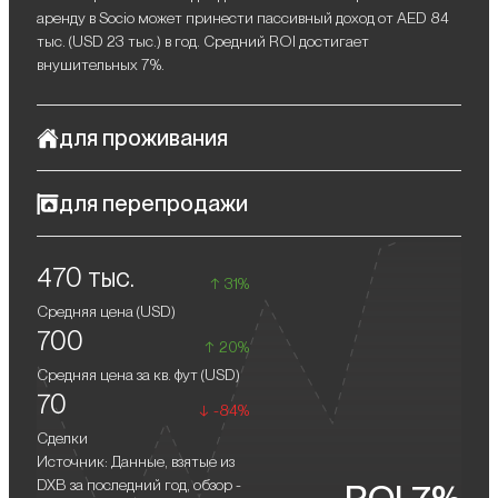
аренду в Socio может принести пассивный доход от AED 84
тыс. (USD 23 тыс.) в год. Средний ROI достигает
внушительных 7%.
для проживания
Socio в Dubai Hills Estate — тщательно спроектированный
для перепродажи
комплекс, который идеально сочетает комфорт, стиль и
гармонию с природой. Современная архитектура и
Перепродажа жилья в проекте гарантирует получение
сдержанный дизайн здания органично вписываются в
470 тыс.
прибыли благодаря росту цен на недвижимость в Dubai Hills
зеленый ландшафт района, создавая атмосферу уюта и
31%
Estate.
безопасности для его жителей. Тишина и уединение в этом
Средняя цена (
USD
)
жилом пространстве легко сочетаются с близостью ко всей
700
необходимой инфраструктуре мегаполиса — магазинам,
20%
школам, ресторанам и ключевым транспортным артериям.
Средняя цена за кв. фут (
USD
)
70
-84%
Сделки
Источник: Данные, взятые из
DXB за последний год, обзор -