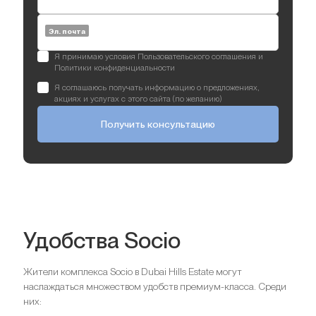
Эл. почта
Я принимаю условия Пользовательского соглашения и
Политики конфиденциальности
Я соглашаюсь получать информацию о предложениях,
акциях и услугах с этого сайта (по желанию)
Получить консультацию
Удобства Socio
Жители комплекса Socio в Dubai Hills Estate могут
наслаждаться множеством удобств премиум-класса. Среди
них: