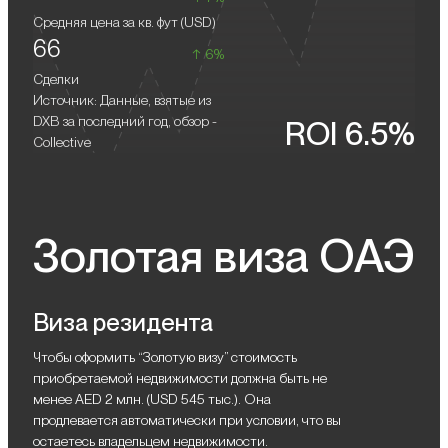
оттенки подчеркиваются акцентной мебелью и
Средняя цена за кв. фут (
USD
)
лаконичными декоративными элементами.
66
6%
Сделки
Источник: Данные, взятые из
DXB за последний год, обзор -
ROI 6.5%
Collective
Золотая виза ОАЭ
Виза резидента
Чтобы оформить “Золотую визу” стоимость
приобретаемой недвижимости должна быть не
менее AED 2 млн. (USD 545 тыс.). Она
продлевается автоматически при условии, что вы
остаетесь владельцем недвижимости.