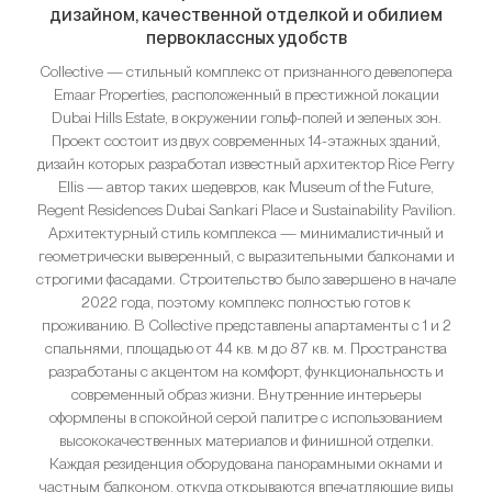
дизайном, качественной отделкой и обилием
первоклассных удобств
Collective — стильный комплекс от признанного девелопера
Emaar Properties, расположенный в престижной локации
Dubai Hills Estate, в окружении гольф-полей и зеленых зон.
Проект состоит из двух современных 14-этажных зданий,
дизайн которых разработал известный архитектор Rice Perry
Ellis — автор таких шедевров, как Museum of the Future,
Regent Residences Dubai Sankari Place и Sustainability Pavilion.
Архитектурный стиль комплекса — минималистичный и
геометрически выверенный, с выразительными балконами и
строгими фасадами. Строительство было завершено в начале
2022 года, поэтому комплекс полностью готов к
проживанию. В Collective представлены апартаменты с 1 и 2
спальнями, площадью от 44 кв. м до 87 кв. м. Пространства
разработаны с акцентом на комфорт, функциональность и
современный образ жизни. Внутренние интерьеры
оформлены в спокойной серой палитре с использованием
высококачественных материалов и финишной отделки.
Каждая резиденция оборудована панорамными окнами и
частным балконом, откуда открываются впечатляющие виды