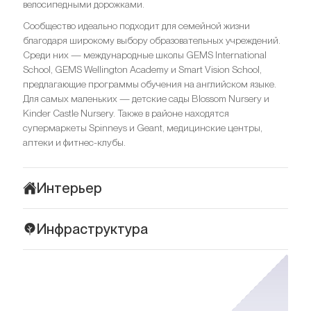
велосипедными дорожками.
Сообщество идеально подходит для семейной жизни
благодаря широкому выбору образовательных учреждений.
Среди них — международные школы GEMS International
School, GEMS Wellington Academy и Smart Vision School,
предлагающие программы обучения на английском языке.
Для самых маленьких — детские сады Blossom Nursery и
Kinder Castle Nursery. Также в районе находятся
супермаркеты Spinneys и Geant, медицинские центры,
аптеки и фитнес-клубы.
Интерьер
Интерьеры комплекса Collective отражают современный
Инфраструктура
минимализм с акцентом на комфорт и функциональность.
Пространства оформлены в спокойных серых и нейтральных
Комплекс Collective в Dubai Hills Estate окружен насыщенной
оттенках, что создает стильную и универсальную атмосферу.
и продуманной инфраструктурой, делающей повседневную
Использованы высококачественные отделочные материалы:
жизнь удобной и комфортной. Всего в 5–10 минутах ходьбы
керамогранит на полу, декоративные панели, встроенное
находится Dubai Hills Mall — крупный торговый центр с
освещение и матовые поверхности. Акценты сделаны на