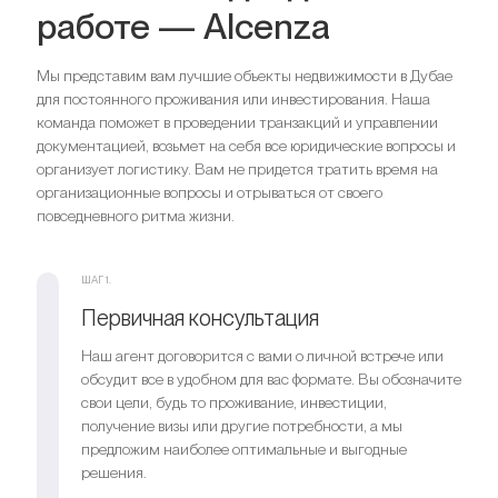
работе — Alcenza
Мы представим вам лучшие объекты недвижимости в Дубае
для постоянного проживания или инвестирования. Наша
команда поможет в проведении транзакций и управлении
документацией, возьмет на себя все юридические вопросы и
организует логистику. Вам не придется тратить время на
Спальни
2
организационные вопросы и отрываться от своего
Ванные комнаты
1
повседневного ритма жизни.
Ищете выгодный вариант для
ШАГ 1.
инвестиций?
Первичная консультация
Мы поможем вам приобрести актив, который растёт в
Наш агент договорится с вами о личной встрече или
цене
обсудит все в удобном для вас формате. Вы обозначите
свои цели, будь то проживание, инвестиции,
получение визы или другие потребности, а мы
Оставить заявку
предложим наиболее оптимальные и выгодные
решения.