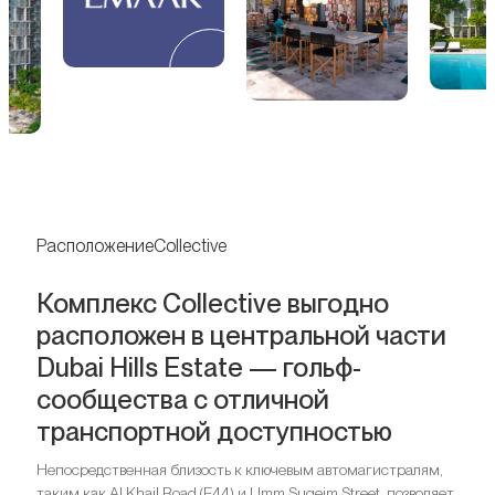
РасположениеCollective
Комплекс Collective выгодно
расположен в центральной части
Dubai Hills Estate — гольф-
сообщества с отличной
транспортной доступностью
Непосредственная близость к ключевым автомагистралям,
таким как Al Khail Road (E44) и Umm Suqeim Street, позволяет