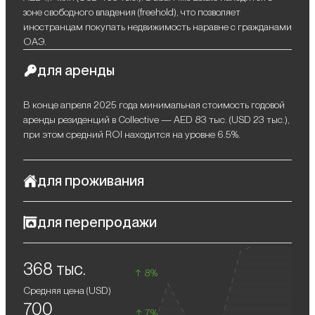
зоне свободного владения (freehold), что позволяет
иностранцам покупать недвижимость наравне с гражданами
ОАЭ.
для аренды
В конце апреля 2025 года минимальная стоимость годовой
аренды резиденций в Collective — AED 83 тыс. (USD 23 тыс.),
при этом средний ROI находится на уровне 6.5%.
для проживания
Collective в Dubai Hills Estate — воплощение городской
для перепродажи
гармонии, где каждый элемент тщательно выверен для
создания атмосферы уюта и эстетики. Апартаменты
Высокий спрос на резиденции в Dubai Hills Estate
сочетают в себе минимализм и функциональность: открытые
368 тыс.
гарантирует увеличение вашего капитала при перепродаже
планировки, высокие потолки, панорамные окна и балконы
8%
в будущем.
обеспечивают естественное освещение и визуальную связь с
Средняя цена (
USD
)
природой. Современный интерьер выполнен в нейтральной
700
цветовой палитре, где мягкие серые и теплые бежевые
7%