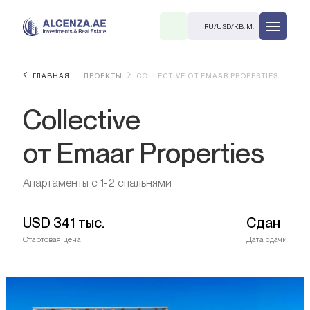
RU
/
USD
/
КВ. М.
ГЛАВНАЯ
ПРОЕКТЫ
COLLECTIVE ОТ EMAAR PROPERTIES
Collective
от Emaar Properties
Апартаменты с 1-2 спальнями
R
USD
341 тыс.
Сдан
Стартовая цена
Дата сдачи
В. М.