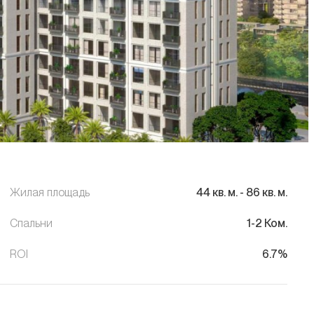
Жилая площадь
44
кв. м.
-
86
кв. м.
Спальни
1-2 Ком.
ROI
6.7%