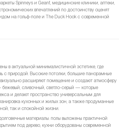
ркеты Spinneys и Geant, медицинские клиники, аптеки,
строномических впечатлений по достоинству оценят
видом на гольф-поле и The Duck Hook с современной
лены в актуальной минималистичной эстетике, где
язь с природой. Высокие потолки, большие панорамные
ке визуально расширяют помещение и создают атмосферу
— бежевый, сливочный, светло-серый — которые
екса и делают пространство универсальным для
анировка кухонных и жилых зон, а также продуманные
ной, так и спокойной жизни.
долговечные материалы: полы выложены практичной
рытием под дерево, кухни оборудованы современной