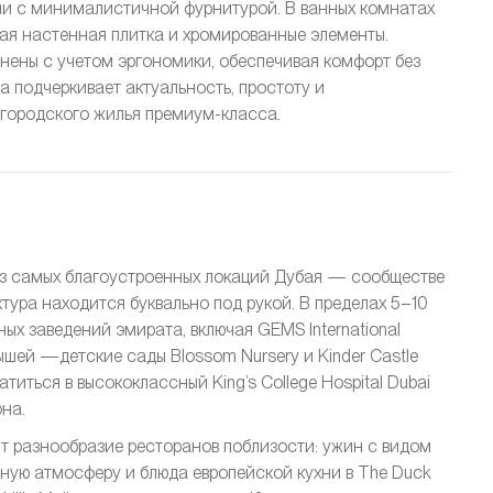
и с минималистичной фурнитурой. В ванных комнатах
ая настенная плитка и хромированные элементы.
нены с учетом эргономики, обеспечивая комфорт без
а подчеркивает актуальность, простоту и
 городского жилья премиум-класса.
 из самых благоустроенных локаций Дубая — сообществе
уктура находится буквально под рукой. В пределах 5–10
ых заведений эмирата, включая GEMS International
ышей —детские сады Blossom Nursery и Kinder Castle
иться в высококлассный King’s College Hospital Dubai
на.
т разнообразие ресторанов поблизости: ужин с видом
альную атмосферу и блюда европейской кухни в The Duck