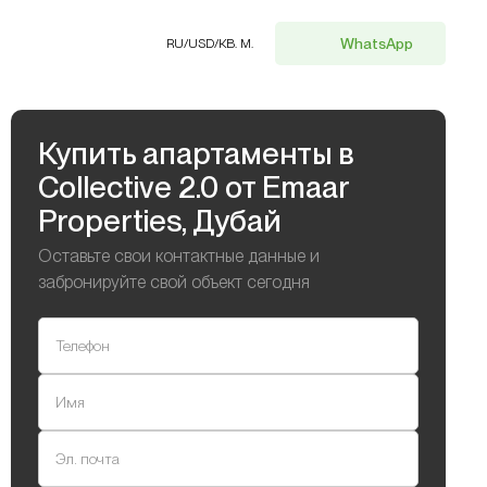
WhatsApp
RU
/
USD
/
КВ. М.
Купить апартаменты в
Collective 2.0 от Emaar
Properties, Дубай
Оставьте свои контактные данные и
забронируйте свой объект сегодня
Телефон
Имя
Эл. почта