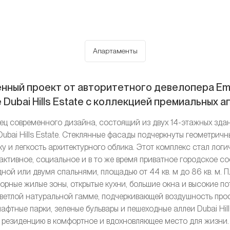
Апартаменты
менный проект от авторитетного девелопера Ema
Dubai Hills Estate с коллекцией премиальных 
азец современного дизайна, состоящий из двух 14-этажных зда
Dubai Hills Estate. Стеклянные фасады подчеркнуты геометри
у и легкость архитектурного облика. Этот комплекс стал ло
 активное, социальное и в то же время приватное городское 
ой или двумя спальнями, площадью от 44 кв. м до 86 кв. м.
рные жилые зоны, открытые кухни, большие окна и высокие п
светлой натуральной гамме, подчеркивающей воздушность прос
фтные парки, зеленые бульвары и пешеходные аллеи Dubai Hill
резиденцию в комфортное и вдохновляющее место для жизни.