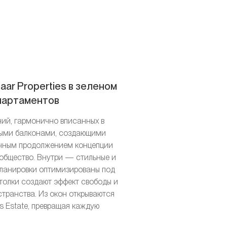
ar Properties в зеленом
апартаментов
ний, гармонично вписанных в
чными балконами, создающими
гичным продолжением концепции
сообщество. Внутри — стильные и
 Планировки оптимизированы под
отолки создают эффект свободы и
транства. Из окон открываются
s Estate, превращая каждую