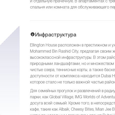
и отдельную прачечную. В апартаментах с т
спальня или комната для обслуживающего пе
Инфраструктура
Ellington House расположен в престижном и у
Mohammed Bin Rashid City, предлагая своим 
высококлассной инфраструктуры. В этом рай
природными ландшафтами, но и множеством у
чистые озера, теннисные корты, а также баск
доступности от комплекса находится Dubai Hi
которое стало не только важной частью район
Для семейных прогулок и развлечений в ради
парки, как Global Village, IMG Worlds of Adven
досуга всей семьей. Кроме того, в непосред
кафе, такие как Albaik, Cheesy Bites, Mian Je
%