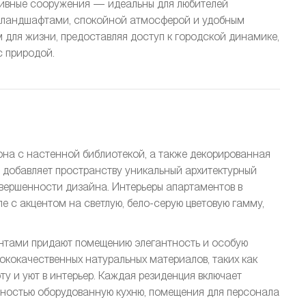
ртивные сооружения — идеальны для любителей
ми ландшафтами, спокойной атмосферой и удобным
для жизни, предоставляя доступ к городской динамике,
с природой.
она с настенной библиотекой, а также декорированная
о добавляет пространству уникальный архитектурный
авершенности дизайна. Интерьеры апартаментов в
ле с акцентом на светлую, бело-серую цветовую гамму,
ентами придают помещению элегантность и особую
ококачественных натуральных материалов, таких как
оту и уют в интерьер. Каждая резиденция включает
лностью оборудованную кухню, помещения для персонала