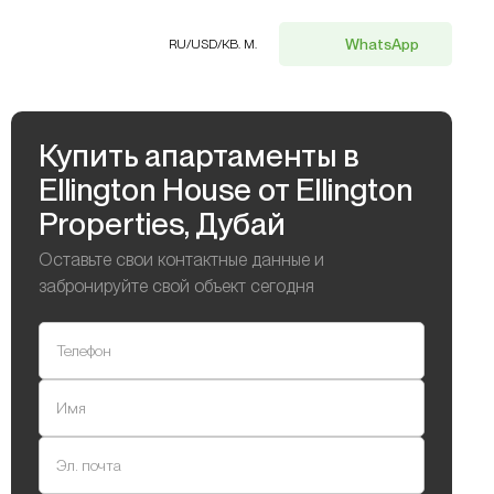
WhatsApp
RU
/
USD
/
КВ. М.
Купить апартаменты в
Ellington House от Ellington
Properties, Дубай
Оставьте свои контактные данные и
забронируйте свой объект сегодня
Телефон
Имя
Эл. почта