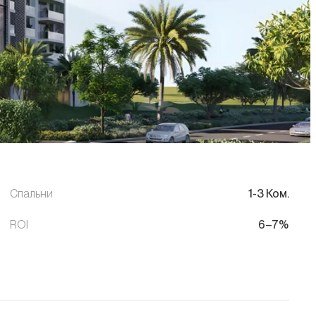
Спальни
1-3 Ком.
ROI
6–7%