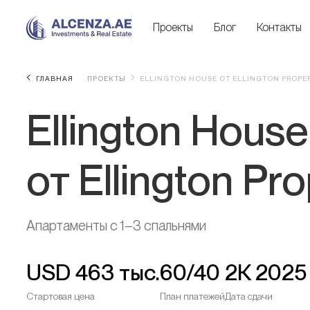
Проекты
Блог
Контакты
ГЛАВНАЯ
ПРОЕКТЫ
ELLINGTON HOUSE ОТ ELLINGTON PROPER
Ellington House
от Ellington Pro
Апартаменты с 1–3 спальнями
USD
463 тыс.
60/40
2К 2025
Стартовая цена
План платежей
Дата сдачи