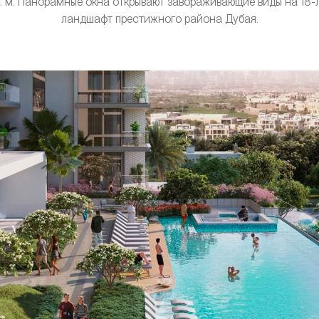
кв. м. Панорамные окна открывают завораживающие виды на 18-
ландшафт престижного района Дубая.