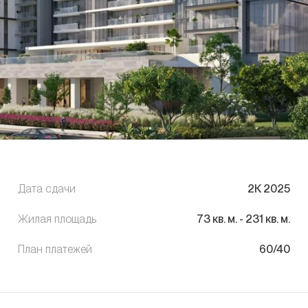
Дата сдачи
2К 2025
Жилая площадь
73
кв. м.
-
231
кв. м.
План платежей
60/40