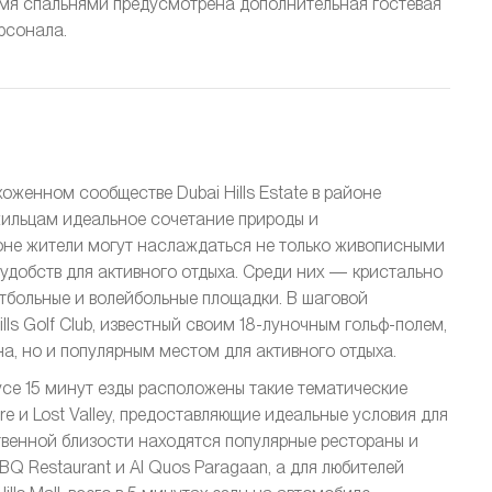
ремя спальнями предусмотрена дополнительная гостевая
рсонала.
хоженном сообществе Dubai Hills Estate в районе
жильцам идеальное сочетание природы и
оне жители могут наслаждаться не только живописными
добств для активного отдыха. Среди них — кристально
етбольные и волейбольные площадки. В шаговой
lls Golf Club, известный своим 18-луночным гольф-полем,
а, но и популярным местом для активного отдыха.
усе 15 минут езды расположены такие тематические
ture и Lost Valley, предоставляющие идеальные условия для
ственной близости находятся популярные рестораны и
e BBQ Restaurant и Al Quos Paragaan, а для любителей