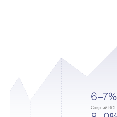
6–7%
Средний ROI
8–9