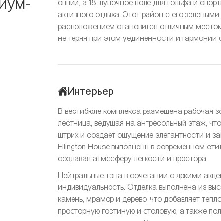
иум-
опций, а 18-луночное поле для гольфа и спо
активного отдыха. Этот район с его зелены
расположением становится отличным местом 
не теряя при этом уединенности и гармонии 
Интерьер
В вестибюле комплекса размещена рабочая з
лестница, ведущая на антресольный этаж, чт
штрих и создает ощущение элегантности и з
Ellington House выполнены в современном сти
создавая атмосферу легкости и простора.
Нейтральные тона в сочетании с яркими акц
индивидуальность. Отделка выполнена из выс
камень, мрамор и дерево, что добавляет тепл
просторную гостиную и столовую, а также по