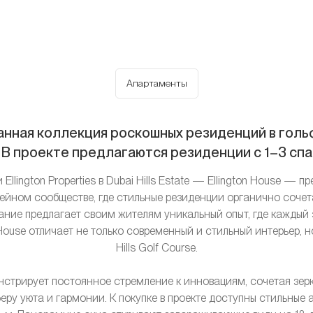
Апартаменты
канная коллекция роскошных резиденций в гольф
. В проекте предлагаются резиденции с 1–3 сп
llington Properties в Dubai Hills Estate — Ellington House —
ейном сообществе, где стильные резиденции органично соче
ание предлагает своим жителям уникальный опыт, где каждый
 House отличает не только современный и стильный интерьер, н
Hills Golf Course.
нстрирует постоянное стремление к инновациям, сочетая зерк
еру уюта и гармонии. К покупке в проекте доступны стильные