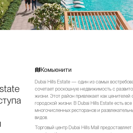
Комьюнити
Dubai Hills Estate — один из самых востреб
state
сочетает роскошную недвижимость с развито
жизни. Этот район привлекает как ценителей с
ступа
городской жизни. В Dubai Hills Estate есть вс
многочисленных ресторанов и развлекательн
видов.
м
Торговый центр Dubai Hills Mall предоставляе