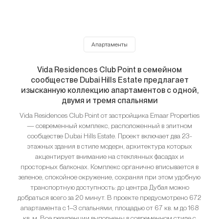
Апартаменты
Vida Residences Club Point в семейном
сообществе Dubai Hills Estate предлагает
изысканную коллекцию апартаментов с одной,
двумя и тремя спальнями
Vida Residences Club Point от застройщика Emaar Properties
— современный комплекс, расположенный в элитном
сообществе Dubai Hills Estate. Проект включает два 23-
этажных здания в стиле модерн, архитектура которых
акцентирует внимание на стеклянных фасадах и
просторных балконах. Комплекс органично вписывается в
зеленое, спокойное окружение, сохраняя при этом удобную
транспортную доступность: до центра Дубая можно
добраться всего за 20 минут. В проекте предусмотрено 672
апартамента с 1–3 спальнями, площадью от 67 кв. м до 168
кв. м. Все резиденции выполнены в современном стиле с