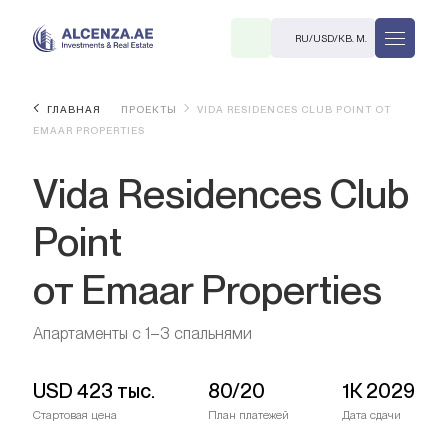
RU
/
USD
/
КВ. М.
ГЛАВНАЯ
ПРОЕКТЫ
VIDA RESIDENCES CLUB POINT ОТ
EMAAR PROPERTIES
Vida Residences Club
Point
от Emaar Properties
R
Апартаменты с 1–3 спальнями
В. М.
USD
423 тыс.
80/20
1К 2029
Стартовая цена
План платежей
Дата сдачи