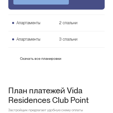
Апартаменты
2 спальни
2 спальни Апартаменты
Апартаменты
3 спальни
Узнать цену
126
кв. м.
3 спальни Апартаменты
Скачать все планировки
Узнать цену
168
кв. м.
План платежей Vida
Residences Club Point
Спальни
2
Ванные комнаты
2
Застройщик предлагает удобную схему оплаты