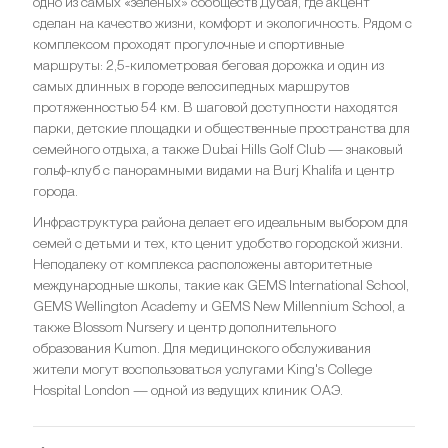
одно из самых «зеленых» сообществ Дубая, где акцент
сделан на качество жизни, комфорт и экологичность. Рядом с
комплексом проходят прогулочные и спортивные
маршруты: 2,5-километровая беговая дорожка и один из
самых длинных в городе велосипедных маршрутов
протяженностью 54 км. В шаговой доступности находятся
парки, детские площадки и общественные пространства для
семейного отдыха, а также Dubai Hills Golf Club — знаковый
гольф-клуб с панорамными видами на Burj Khalifa и центр
города.
Инфраструктура района делает его идеальным выбором для
семей с детьми и тех, кто ценит удобство городской жизни.
Неподалеку от комплекса расположены авторитетные
международные школы, такие как GEMS International School,
GEMS Wellington Academy и GEMS New Millennium School, а
также Blossom Nursery и центр дополнительного
образования Kumon. Для медицинского обслуживания
жители могут воспользоваться услугами King's College
Hospital London — одной из ведущих клиник ОАЭ.