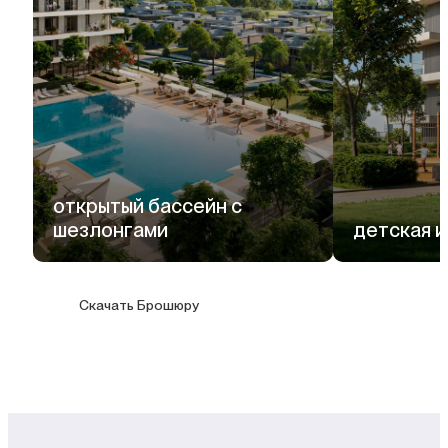
открытый бассейн с
шезлонгами
детская 
Скачать Брошюру