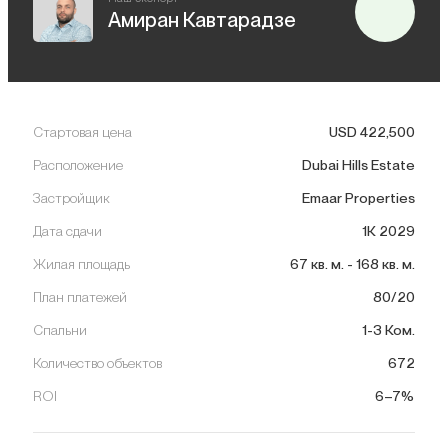
Амиран Кавтарадзе
Стартовая цена
USD
422,500
Расположение
Dubai Hills Estate
Застройщик
Emaar Properties
Дата сдачи
1К 2029
Жилая площадь
67
кв. м.
-
168
кв. м.
План платежей
80/20
Спальни
1-3 Ком.
Количество объектов
672
ROI
6–7%