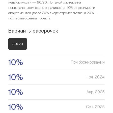
недвижимости — 80/20. По такой системе на
Спальни
3
первоначальном этапе оплачивается 10% от стоимости
Ищете выгодный вариант для
Ванные комнаты
3
апартаментов, далее 70% в ходе строительства, и 20% —
после завершения проекта
инвестиций?
Мы поможем вам приобрести актив, который растёт в
Ищете выгодный вариант для
Варианты рассрочек
цене
инвестиций?
Мы поможем вам приобрести актив, который растёт в
80/20
Оставить заявку
цене
10%
При бронировании
Оставить заявку
10%
Ноя. 2024
10%
Апр. 2025
10%
Сен. 2025