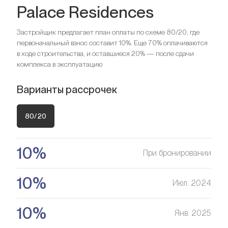
Palace Residences
Спальни
3
Ищете выгодный вариант для
Ванные комнаты
3
Застройщик предлагает план оплаты по схеме 80/20, где
инвестиций?
первоначальный взнос составит 10%. Еще 70% оплачиваются
в ходе строительства, и оставшиеся 20% — после сдачи
Мы поможем вам приобрести актив, который растёт в
Ищете выгодный вариант для
комплекса в эксплуатацию
цене
инвестиций?
Варианты рассрочек
Мы поможем вам приобрести актив, который растёт в
Оставить заявку
цене
80/20
Оставить заявку
10%
При бронировании
Спальни
3
Ванные комнаты
4
10%
Июл. 2024
Ищете выгодный вариант для
10%
инвестиций?
Янв. 2025
Мы поможем вам приобрести актив, который растёт в