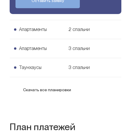
Оставить заявку
Апартаменты
2 спальни
2 спальни Апартаменты
Апартаменты
3 спальни
Узнать цену
122
кв. м.
3 спальни Апартаменты
Таунхаусы
3 спальни
Узнать цену
169
кв. м.
3 спальни Таунхаусы
Скачать все планировки
Узнать цену
213
кв. м.
Спальни
2
План платежей
Ванные комнаты
2