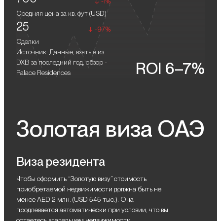
технологиям и городской инфраструктуре. Здесь можно
-1%
наслаждаться утренними пробежками вдоль живописных
Средняя цена за кв. фут (
USD
)
озер, вечерними прогулками по парку, а также
25
-97%
тренироваться в современном фитнес-центре или отдыхать в
Сделки
спа-зоне.
Источник: Данные, взятые из
DXB за последний год, обзор -
ROI 6–7%
Palace Residences
Золотая виза ОАЭ
Виза резидента
Чтобы оформить “Золотую визу” стоимость
приобретаемой недвижимости должна быть не
менее AED 2 млн. (USD 545 тыс.). Она
продлевается автоматически при условии, что вы
остаетесь владельцем недвижимости.