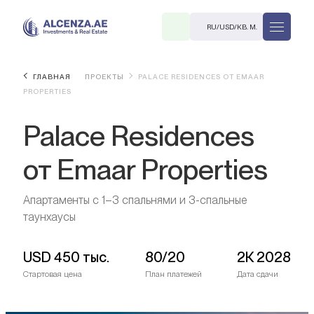
RU
/
USD
/
КВ. М.
ГЛАВНАЯ
ПРОЕКТЫ
PALACE RESIDENCES ОТ EMAAR
PROPERTIES
Palace Residences
от Emaar Properties
R
Апартаменты с 1–3 спальнями и 3-спальные
таунхаусы
USD
450 тыс.
80/20
2К 2028
В. М.
Стартовая цена
План платежей
Дата сдачи