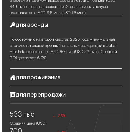
апартаментов в комплексе составляет AED 1,65 млн (USD
449 тыс.). Цены на роскошные 3-спальные таунхаусы
начинаются от AED 6,5 млн (USD 1,8 млн).
для аренды
По состоянию на второй квартал 2025 года минимальная
стоимость годовой аренды 1-спальных резиденций в Dubai
Hills Estate составляет AED 80 тыс. (USD 22 тыс.). Средний
ROI достигает 6-7%.
для проживания
Palace Residences в Dubai Hills Estate — не просто комплекс,
для перепродажи
а продуманное пространство, созданное для того, чтобы
каждый день был наполнен комфортом, эстетикой и
После завершения проекта перепродажа недвижимости
функциональностью. Этот проект органично вписывается в
533 тыс.
позволит владельцам получить солидную прибыль в размере
природный ландшафт района, предлагая жителям
-26%
около 10-15%.
уникальное сочетание уединенности и спокойствия в
Средняя цена (
USD
)
окружении зеленых просторов, а также доступ к передовым
700