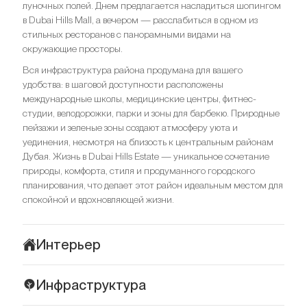
луночных полей. Днем предлагается насладиться шопингом
в Dubai Hills Mall, а вечером — расслабиться в одном из
стильных ресторанов с панорамными видами на
окружающие просторы.
Вся инфраструктура района продумана для вашего
удобства: в шаговой доступности расположены
международные школы, медицинские центры, фитнес-
студии, велодорожки, парки и зоны для барбекю. Природные
пейзажи и зеленые зоны создают атмосферу уюта и
уединения, несмотря на близость к центральным районам
Дубая. Жизнь в Dubai Hills Estate — уникальное сочетание
природы, комфорта, стиля и продуманного городского
планирования, что делает этот район идеальным местом для
спокойной и вдохновляющей жизни.
Интерьер
Palace Residences — идеальное сочетание современного
Инфраструктура
дизайна, функциональности и элегантной эстетики.
Интерьеры оформлены в светлой, воздушной палитре, где