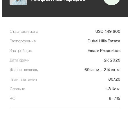
Стартовая цена
USD
449,800
Расположение
Dubai Hills Estate
Застройщик
Emaar Properties
Дата сдачи
2К 2028
Жилая площадь
69
кв. м.
-
214
кв. м.
План платежей
80/20
Спальни
1-3 Ком.
ROI
6–7%