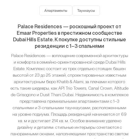
Апартаменты
Таунхаусы
Palace Residences — роскошный проект от
Emaar Properties в престижном сообществе
Dubai Hills Estate. К покупке доступны стильные
резиденции с 1–3 спальнями
Palace Residences — воплощение современной архитектуры
и комфорта в семейно-ориентированной среде Dubai Hills
Estate. Комплекс состоит из трех отдельно стоящих башен
высотой от 23 до 25 этажей, спроектированных известным
архитектурным бюро Khatib & Alami, за плечами которого
есть такие шедевры, как API Trio Towers, Canal Crown, Altitude
de Grisogono и Dusit Thani Dubai. Недвижимость в комплексе
представлена премиальными апартаментами с 1–3
спальнями и 3-спальными таунхаусами, расположенными
на уровне подиума. Площадь резиденций начинается от 69
кв. м и достигает 214 кв. м. Особое внимание уделено
дизайну и деталям: стильные интерьеры сочетаются с
панорамными окнами, наполняющими пространство светом