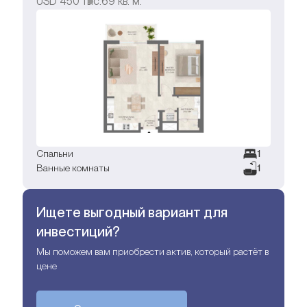
USD
450 тыс.
69
кв. м.
Спальни
1
Ванные комнаты
1
Ищете выгодный вариант для
инвестиций?
Мы поможем вам приобрести актив, который растёт в
цене