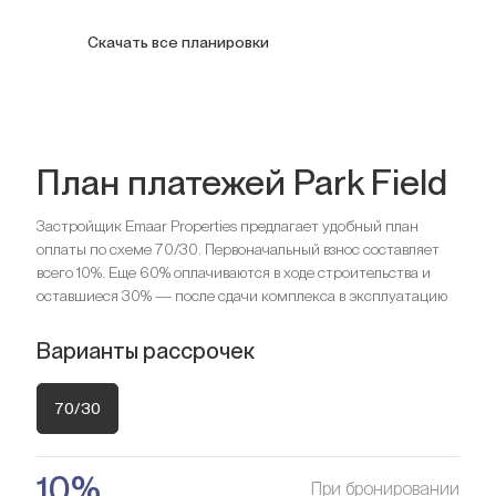
3 спальни Апартаменты
Скачать все планировки
Узнать цену
132
кв. м.
План платежей Park Field
Застройщик Emaar Properties предлагает удобный план
Спальни
2
оплаты по схеме 70/30. Первоначальный взнос составляет
Ванные комнаты
2
всего 10%. Еще 60% оплачиваются в ходе строительства и
оставшиеся 30% — после сдачи комплекса в эксплуатацию
Спальни
3
Ищете выгодный вариант для
Ванные комнаты
3
Варианты рассрочек
инвестиций?
Мы поможем вам приобрести актив, который растёт в
Ищете выгодный вариант для
70/30
цене
инвестиций?
Мы поможем вам приобрести актив, который растёт в
10%
При бронировании
Оставить заявку
цене