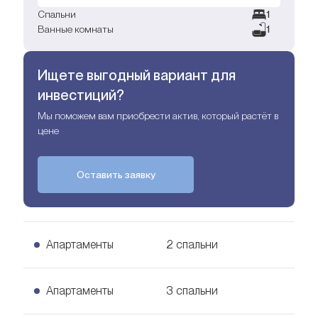
Спальни
1
Ванные комнаты
1
Ищете выгодный вариант для
инвестиций?
Мы поможем вам приобрести актив, который растёт в
цене
Оставить заявку
Апартаменты
2 спальни
2 спальни Апартаменты
Апартаменты
3 спальни
Узнать цену
150
кв. м.