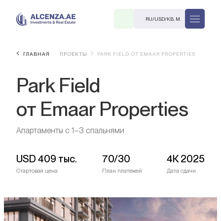
RU
/
USD
/
КВ. М.
ГЛАВНАЯ
ПРОЕКТЫ
PARK FIELD ОТ EMAAR PROPERTIES
Park Field
от Emaar Properties
Апартаменты с 1–3 спальнями
R
USD
409 тыс.
70/30
4К 2025
Стартовая цена
План платежей
Дата сдачи
В. М.