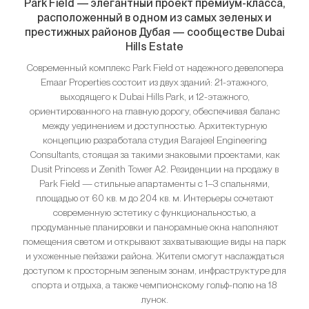
Park Field — элегантный проект премиум-класса,
расположенный в одном из самых зеленых и
престижных районов Дубая — сообществе Dubai
Hills Estate
Современный комплекс Park Field от надежного девелопера
Emaar Properties состоит из двух зданий: 21-этажного,
выходящего к Dubai Hills Park, и 12-этажного,
ориентированного на главную дорогу, обеспечивая баланс
между уединением и доступностью. Архитектурную
концепцию разработала студия Barajeel Engineering
Consultants, стоящая за такими знаковыми проектами, как
Dusit Princess и Zenith Tower A2. Резиденции на продажу в
Park Field — стильные апартаменты с 1–3 спальнями,
площадью от 60 кв. м до 204 кв. м. Интерьеры сочетают
современную эстетику с функциональностью, а
продуманные планировки и панорамные окна наполняют
помещения светом и открывают захватывающие виды на парк
и ухоженные пейзажи района. Жители смогут наслаждаться
доступом к просторным зеленым зонам, инфраструктуре для
спорта и отдыха, а также чемпионскому гольф-полю на 18
лунок.