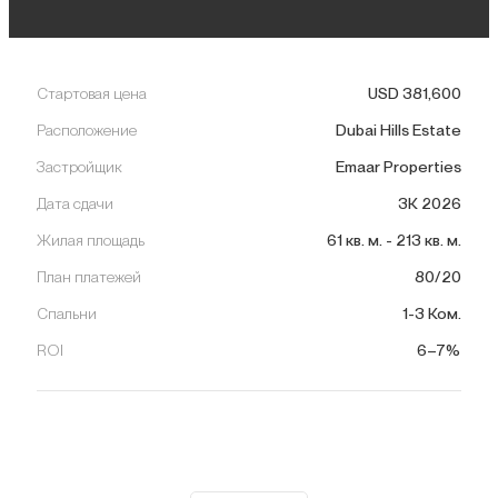
Стартовая цена
USD
381,600
Расположение
Dubai Hills Estate
Застройщик
Emaar Properties
Дата сдачи
3К 2026
Жилая площадь
61
кв. м.
-
213
кв. м.
План платежей
80/20
Спальни
1-3 Ком.
ROI
6–7%