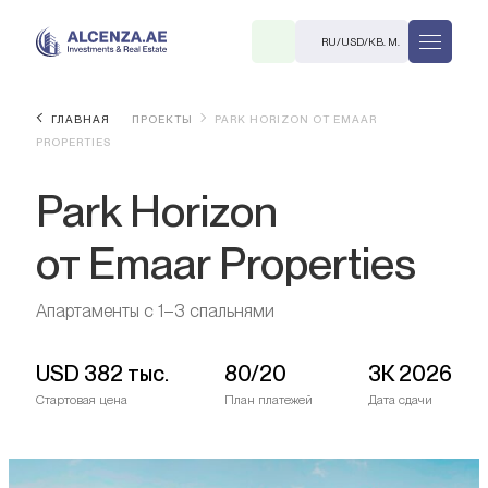
RU
/
USD
/
КВ. М.
ГЛАВНАЯ
ПРОЕКТЫ
PARK HORIZON ОТ EMAAR
PROPERTIES
Park Horizon
от Emaar Properties
R
Апартаменты с 1–3 спальнями
USD
382 тыс.
80/20
3К 2026
Стартовая цена
План платежей
Дата сдачи
В. М.