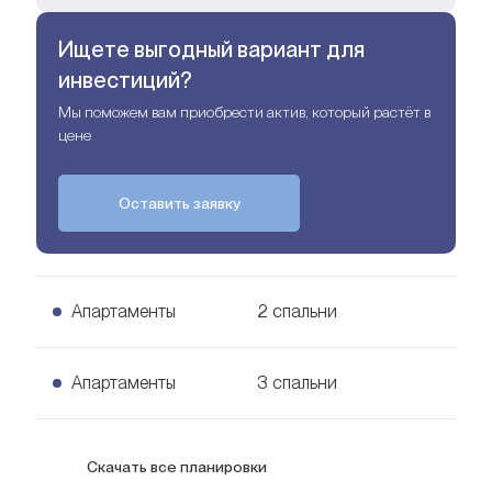
Ищете выгодный вариант для
инвестиций?
Мы поможем вам приобрести актив, который растёт в
цене
Оставить заявку
Апартаменты
2 спальни
2 спальни Апартаменты
Апартаменты
3 спальни
USD
600 тыс.
142
кв. м.
3 спальни Апартаменты
Скачать все планировки
Узнать цену
213
кв. м.