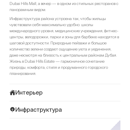
Dubai Hills Mall, а вечер — в одном из стильных ресторанов с
панорамным видом.
Инфраструктура района устроена так, чтобы жильцы
чувствовали себя максимально удобно: школы
международного уровня, медицинские учреждения, фитнес-
центры, велодорожки, парки и зоны для барбекю находятся в
шаговой доступности. Природные пейзажи и большое
количество зелени создают ощущение уюта и уединения,
даже несмотря на близость к центральным районам Дубая.
Жизнь в Dubai Hills Estate — гармоничное сочетание
природы, комфорта, стиля и продуманного городского
планирования.
Интерьер
Park Horizon предлагает уникальное сочетание
Инфраструктура
современного дизайна, функциональности и изысканной
эстетики. Уже при входе в комплекс внимание привлекает
Park Horizon выгодно расположен в одном из самых
стильный вестибюль, где предусмотрены пространства для
престижных сообществ Дубая — Dubai Hills Estate, входящем
встреч, общения и работы — идеальное место для