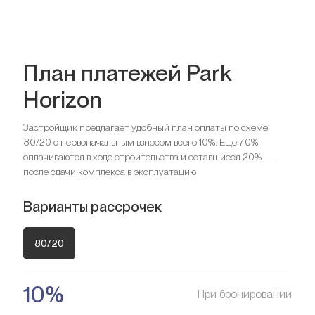
План платежей Park
Horizon
Спальни
2
Застройщик предлагает удобный план оплаты по схеме
80/20 с первоначальным взносом всего 10%. Еще 70%
Ищете выгодный вариант для
Спальни
3
оплачиваются в ходе строительства и оставшиеся 20% —
после сдачи комплекса в эксплуатацию
инвестиций?
Мы поможем вам приобрести актив, который растёт в
Ищете выгодный вариант для
Варианты рассрочек
цене
инвестиций?
Мы поможем вам приобрести актив, который растёт в
80/20
Оставить заявку
цене
10%
При бронировании
Оставить заявку