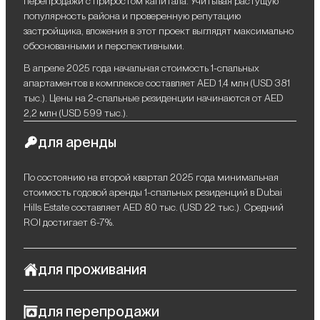
перепродажи с приростом капитала. Учитывая растущую
популярность района и проверенную репутацию
застройщика, вложения в этот проект выглядят максимально
обоснованными и перспективными.
В апреле 2025 года начальная стоимость 1-спальных
апартаментов в комплексе составляет AED 1,4 млн (USD 381
тыс.). Цены на 2-спальные резиденции начинаются от AED
2,2 млн (USD 599 тыс.).
для аренды
По состоянию на второй квартал 2025 года минимальная
стоимость годовой аренды 1-спальных резиденций в Dubai
Hills Estate составляет AED 80 тыс. (USD 22 тыс.). Средний
ROI достигает 6-7%.
для проживания
Park Horizon в Dubai Hills Estate — не просто жилой
для перепродажи
комплекс, а тщательно спроектированное пространство, где