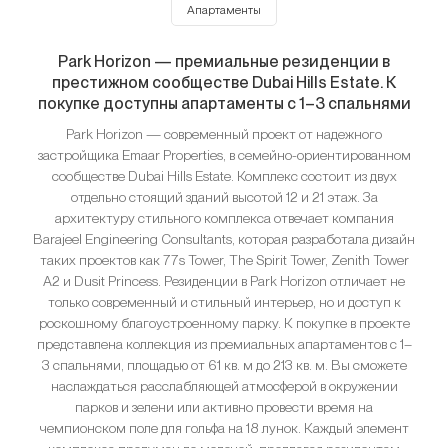
Апартаменты
Park Horizon — премиальные резиденции в
престижном сообществе Dubai Hills Estate. К
покупке доступны апартаменты с 1–3 спальнями
Park Horizon — современный проект от надежного
застройщика Emaar Properties, в семейно-ориентированном
сообществе Dubai Hills Estate. Комплекс состоит из двух
отдельно стоящий зданий высотой 12 и 21 этаж. За
архитектуру стильного комплекса отвечает компания
Barajeel Engineering Consultants, которая разработала дизайн
таких проектов как 77s Tower, The Spirit Tower, Zenith Tower
A2 и Dusit Princess. Резиденции в Park Horizon отличает не
только современный и стильный интерьер, но и доступ к
роскошному благоустроенному парку. К покупке в проекте
представлена коллекция из премиальных апартаментов с 1–
3 спальнями, площадью от 61 кв. м до 213 кв. м. Вы сможете
наслаждаться расслабляющей атмосферой в окружении
парков и зелени или активно провести время на
чемпионском поле для гольфа на 18 лунок. Каждый элемент