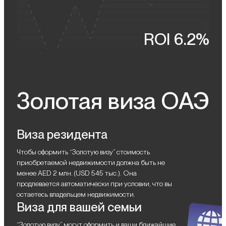
километра, сетевые супермаркеты, фудтраки. До
центральных районов Дубая и Международного аэропорта
DXB дорога занимает 20–30 минут.
ROI 6.2%
Золотая виза ОАЭ
Виза резидента
Чтобы оформить “Золотую визу” стоимость
приобретаемой недвижимости должна быть не
менее AED 2 млн. (USD 545 тыс.). Она
продлевается автоматически при условии, что вы
остаетесь владельцем недвижимости.
Виза для вашей семьи
“Золотую визу” могут оформить и ваши ближайшие