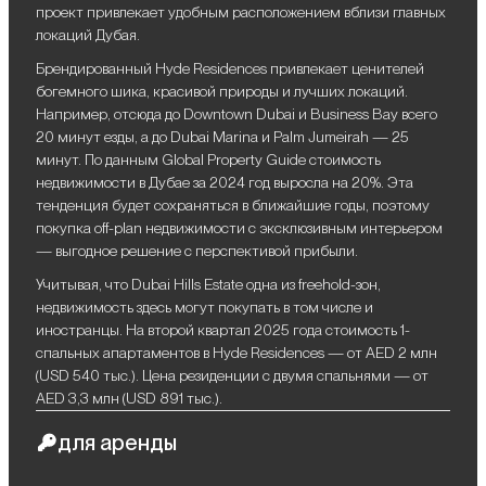
проект привлекает удобным расположением вблизи главных
локаций Дубая.
Брендированный Hyde Residences привлекает ценителей
богемного шика, красивой природы и лучших локаций.
Например, отсюда до Downtown Dubai и Business Bay всего
20 минут езды, а до Dubai Marina и Palm Jumeirah — 25
минут. По данным Global Property Guide стоимость
недвижимости в Дубае за 2024 год выросла на 20%. Эта
тенденция будет сохраняться в ближайшие годы, поэтому
покупка off-plan недвижимости с эксклюзивным интерьером
— выгодное решение с перспективой прибыли.
Учитывая, что Dubai Hills Estate одна из freehold-зон,
недвижимость здесь могут покупать в том числе и
иностранцы. На второй квартал 2025 года стоимость 1-
спальных апартаментов в Hyde Residences — от AED 2 млн
(USD 540 тыс.). Цена резиденции с двумя спальнями — от
AED 3,3 млн (USD 891 тыс.).
для аренды