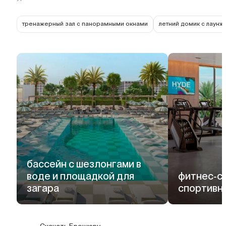
тренажерный зал с панорамными окнами
летний домик с лаунж
бассейн с шезлонгами в
воде и площадкой для
фитнес-ст
загара
спортивн
Скачать Брошюру