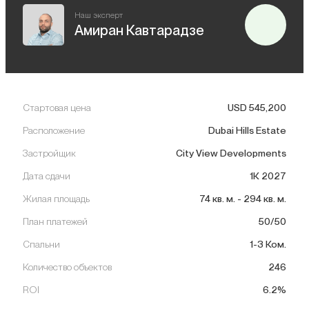
Наш эксперт
Амиран Кавтарадзе
Стартовая цена
USD
545,200
Расположение
Dubai Hills Estate
Застройщик
City View Developments
Дата сдачи
1К 2027
Жилая площадь
74
кв. м.
-
294
кв. м.
План платежей
50/50
Спальни
1-3 Ком.
Количество объектов
246
ROI
6.2%