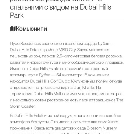
спальнями с видом на Dubai Hills
Park
Комьюнити
Hyde Residences расположен в зеленом сердце Дубая —
Dubai Hills Estate в районе MBR City. Здесь множество
пешеходных зон, парков, 2,5-километровая беговая дорожка,
развитая инфраструктура и многообразие детских площадок.
Именно в Dubai Hills Estate есть самый протяженный
веломаршрут в Дубае — 54 километра. В комьюнити
находится Dubai Hills Golf Club с 18-луночным полем, откуда
открывается потрясающий вид на Burj Khalifa. На
территории Dubai Hills Mall помимо магазинов, кинотеатров
и нескольких сотен ресторанов, есть парк аттракционов The
Storm Coaster.
В Dubai Hills Estate чистый воздух, много зелени и спокойная
атмосфера без суеты. Это идеальное место для семейного
проживания. Здесь есть два детских сада Blossom Nursery,