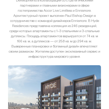
Developments в коллаборации со стратегическими
партнерами и главными визионерами в сфере
гостеприимства Accor Live Limitless и Ennismore.
Архитектурный проект выполнен Paul Bishop Design в
сотрудничестве с командой дизайнеров Ennismore. В Hyde
Residences представлена коллекция из 246 резиденций,
среди которых апартаменты с 1–3 спальнями и 3-спальные
дуплексы. Площадь апартаментов варьируется от 74 кв. м
166 кв. м, а дуплексов — от 258 кв. м до 294 кв. м.
Выверенные планировки и богемный дизайн впечатляют
своим размахом. Жителям доступен эксклюзивный сервис и
инфраструктура мирового уровня.