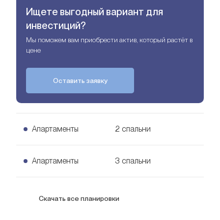
Ищете выгодный вариант для
инвестиций?
Мы поможем вам приобрести актив, который растёт в
цене
Оставить заявку
Апартаменты
2 спальни
2 спальни Апартаменты
Апартаменты
3 спальни
USD
900 тыс.
129
кв. м.
3 спальни Апартаменты
Скачать все планировки
Узнать цену
166
кв. м.