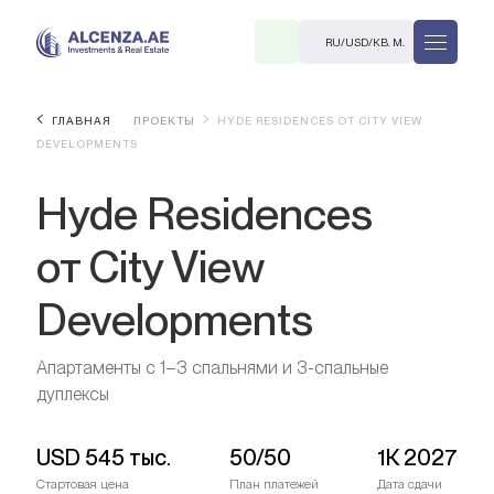
RU
/
USD
/
КВ. М.
ГЛАВНАЯ
ПРОЕКТЫ
HYDE RESIDENCES ОТ CITY VIEW
DEVELOPMENTS
Hyde Residences
от City View
Developments
R
Апартаменты с 1–3 спальнями и 3-спальные
дуплексы
В. М.
USD
545 тыс.
50/50
1К 2027
Стартовая цена
План платежей
Дата сдачи