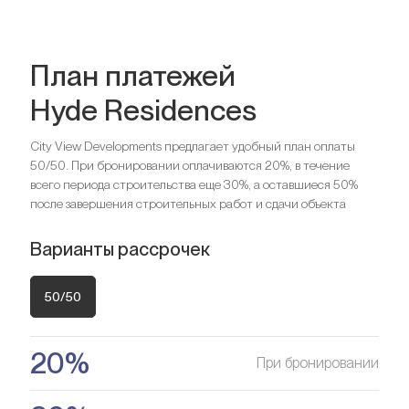
План платежей
Hyde Residences
Спальни
2
City View Developments предлагает удобный план оплаты
50/50. При бронировании оплачиваются 20%, в течение
Ищете выгодный вариант для
Спальни
3
всего периода строительства еще 30%, а оставшиеся 50%
после завершения строительных работ и сдачи объекта
инвестиций?
Мы поможем вам приобрести актив, который растёт в
Ищете выгодный вариант для
Варианты рассрочек
цене
инвестиций?
Мы поможем вам приобрести актив, который растёт в
50/50
Оставить заявку
цене
20%
При бронировании
Оставить заявку