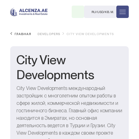
RU
/
USD
/
КВ. М.
ГЛАВНАЯ
DEVELOPERS
CITY VIEW DEVELOPMENTS
City View
Developments
R
City View Developments международный
застройщик с многолетним опытом работы в
сфере жилой, коммерческой недвижимости и
гостиничного бизнеса. Главный офис компании
находится в Эмиратах, но основная
В. М.
деятельность ведется в Турции и Грузии. City
View Developments в каждом своем проекте