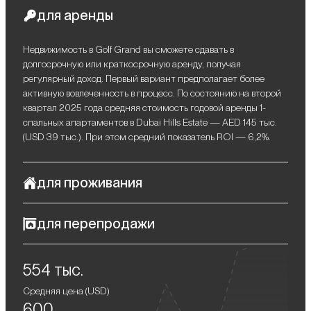
для аренды
Недвижимость в Golf Grand вы сможете сдавать в
долгосрочную или краткосрочную аренду, получая
регулярный доход. Первый вариант предполагает более
активную вовлеченность в процесс. По состоянию на второй
квартал 2025 года средняя стоимость годовой аренды 1-
спальных апартаментов в Dubai Hills Estate — AED 145 тыс.
(USD 39 тыс.). При этом средний показатель ROI — 6,2%.
для проживания
Golf Grand станет хорошим вариантом для ценителей
для перепродажи
природной эстетики, натуральных оттенков и премиального
комфорта. Проект находится в зеленом районе Dubai Hills
После завершения строительства вы сможете выгодно
Estate в шаговой доступности от гольф-клуба, детского сада,
554 тыс.
перепродать свою недвижимость, получив потенциально
престижных школ и крупной больницы. Поблизости есть
высокую прибыль. При перепродаже off-plan недвижимости
парк, магазины продуктов, широкий выбор кафе и
Средняя цена (
USD
)
минимальная прибыль — 10-15%. Например, только за 2024
ресторанов. В комьюнити есть Dubai Hills Mall, самый
600
год индекс цен на жилую недвижимость в Дубае (RPPI) вырос