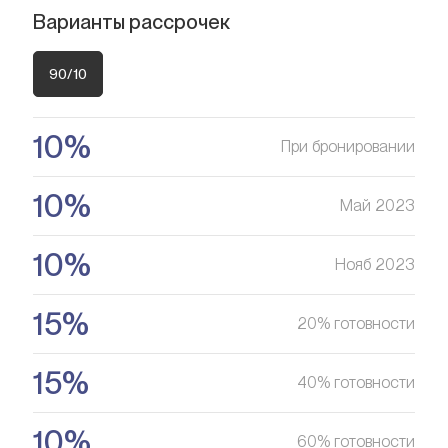
Варианты рассрочек
Мы поможем вам приобрести актив, который растёт в
Ищете выгодный вариант для
цене
инвестиций?
90/10
Мы поможем вам приобрести актив, который растёт в
Оставить заявку
цене
10%
При бронировании
Оставить заявку
10%
Май 2023
10%
Нояб 2023
15%
20% готовности
15%
40% готовности
10%
60% готовности