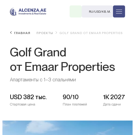
RU
/
USD
/
КВ. М.
ГЛАВНАЯ
ПРОЕКТЫ
GOLF GRAND ОТ EMAAR PROPERTIES
Golf Grand
от Emaar Properties
Апартаменты с 1–3 спальнями
R
USD
382 тыс.
90/10
1К 2027
Стартовая цена
План платежей
Дата сдачи
В. М.