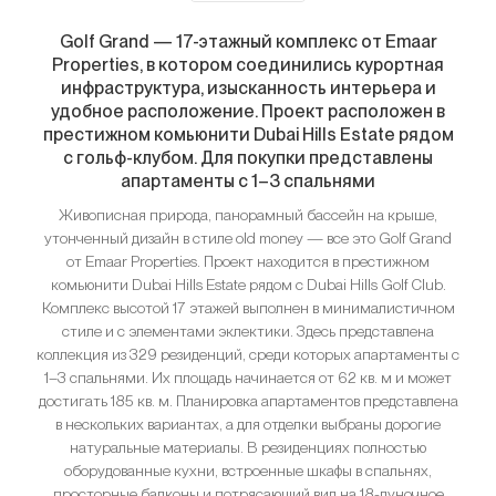
Golf Grand — 17-этажный комплекс от Emaar
Properties, в котором соединились курортная
инфраструктура, изысканность интерьера и
удобное расположение. Проект расположен в
престижном комьюнити Dubai Hills Estate рядом
с гольф-клубом. Для покупки представлены
апартаменты с 1–3 спальнями
Живописная природа, панорамный бассейн на крыше,
утонченный дизайн в стиле old money — все это Golf Grand
от Emaar Properties. Проект находится в престижном
комьюнити Dubai Hills Estate рядом с Dubai Hills Golf Club.
Комплекс высотой 17 этажей выполнен в минималистичном
стиле и с элементами эклектики. Здесь представлена
коллекция из 329 резиденций, среди которых апартаменты с
1–3 спальнями. Их площадь начинается от 62 кв. м и может
достигать 185 кв. м. Планировка апартаментов представлена
в нескольких вариантах, а для отделки выбраны дорогие
натуральные материалы. В резиденциях полностью
оборудованные кухни, встроенные шкафы в спальнях,
просторные балконы и потрясающий вид на 18-луночное