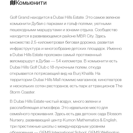
Комьюнити
Golf Grand находится в Dubai Hills Estate. Это самое зеленое
комьюнити Дубая с парками и гольф-полями, уютными
пешеходными маршрутами и зонами отдыха. Сообщество
находится в развивающемся районе MBR City. Здесь
множество 2,5-километровая беговая дорожка, развитая
инфраструктура и многообразие детских площадок. Именно
в Dubai Hills Estate проложен самый протяженный
веломаршрут в Дубае — 54 километра. В комьюнити есть
Dubai Hills Golf Club с 18-луночным полем, откуда
открывается потрясающий вид на Burj Khalifa. На
территории Dubai Hills Mall помимо магазинов, кинотеатров
и нескольких сотен ресторанов, есть парк аттракционов The
Storm Coaster.
В Dubai Hills Estate чистый воздух, много зелени и
расслабляющая атмосфера. Это идеальное место для
семейного проживания. Здесь есть два детских сада Blossom
Nursery, развивающий центр Kumon Mathematics & English,
три престижные школы с международным уровнем
образования — GEMS International School, GEMS Wellington