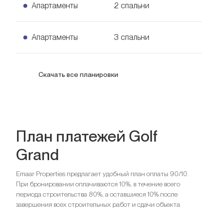
Апартаменты
2 спальни
2 спальни Апартаменты
Апартаменты
3 спальни
USD
572 тыс.
99
кв. м.
3 спальни Апартаменты
Скачать все планировки
Узнать цену
187
кв. м.
План платежей Golf
Grand
Спальни
2
Ванные комнаты
2
Emaar Properties предлагает удобный план оплаты 90/10.
При бронировании оплачиваются 10%, в течение всего
Спальни
3
периода строительства 80%, а оставшиеся 10% после
Ищете выгодный вариант для
Ванные комнаты
4
завершения всех строительных работ и сдачи объекта
инвестиций?