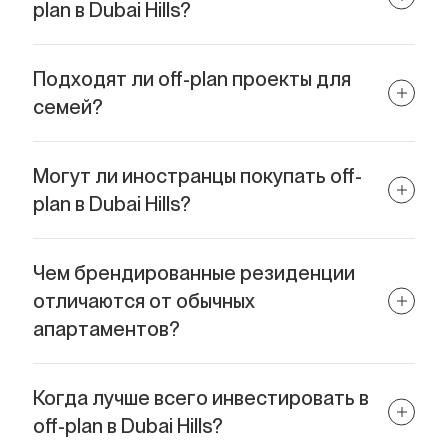
plan в Dubai Hills?
Низкий входной порог, гибкие платежные планы, рост
стоимости до сдачи.
Подходят ли off-plan проекты для
семей?
Да, такие проекты как ROSEHILL и Park Gate 2 идеально
подходят семьям.
Могут ли иностранцы покупать off-
plan в Dubai Hills?
Да, в этом районе разрешена полная частная собственность
на недвижимость.
Чем брендированные резиденции
отличаются от обычных
апартаментов?
Отельным сервисом, престижем бренда и высокой
ликвидностью.
Когда лучше всего инвестировать в
off-plan в Dubai Hills?