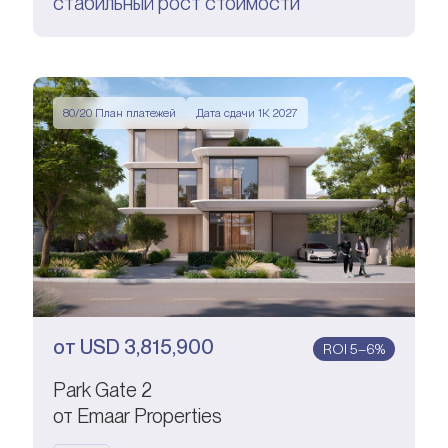
стабильный рост стоимости
80/20 План платежей
Дата сдачи 1К 2027
от
USD
3,815,900
ROI 5–6%
Park Gate 2
от Emaar Properties