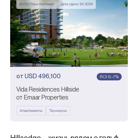
80/20 План платежей
Дата сдачи 2К 2029
от
USD
496,100
ROI 6–7%
Vida Residences Hillside
от Emaar Properties
Апартаменты
Таунхаусы
Hillsedge – жизнь рядом с гольф-