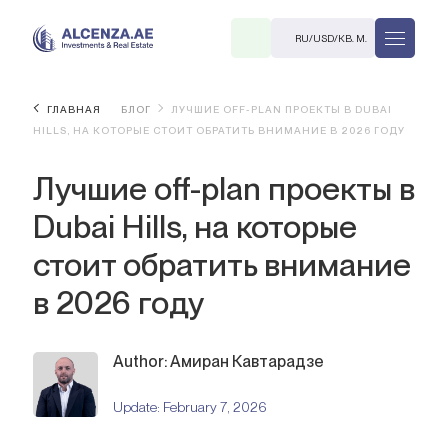
RU
/
USD
/
КВ. М.
ГЛАВНАЯ
БЛОГ
ЛУЧШИЕ OFF-PLAN ПРОЕКТЫ В DUBAI
HILLS, НА КОТОРЫЕ СТОИТ ОБРАТИТЬ ВНИМАНИЕ В 2026 ГОДУ
Лучшие off-plan проекты в
Dubai Hills, на которые
стоит обратить внимание
R
в 2026 году
Author: Амиран Кавтарадзе
В. М.
Update:
February 7, 2026