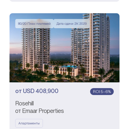
80/20 План платежей
Дата сдачи 2К 2029
от
USD
408,900
ROI 5–6%
Rosehill
от Emaar Properties
Апартаменты