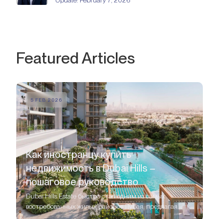
Update:
February 7, 2026
Featured Articles
5 FEB 2026
Как иностранцу купить
недвижимость в Dubai Hills –
пошаговое руководство
Dubai Hills Estate быстро стал одним из самых
востребованных жилых районов Дубая, предлагая
сочетание современной роскоши, зеленых ландшафтов