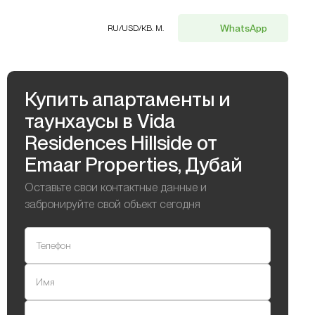
WhatsApp
RU
/
USD
/
КВ. М.
Купить апартаменты и
таунхаусы в Vida
Residences Hillside от
Emaar Properties, Дубай
Оставьте свои контактные данные и
забронируйте свой объект сегодня
Телефон
Имя