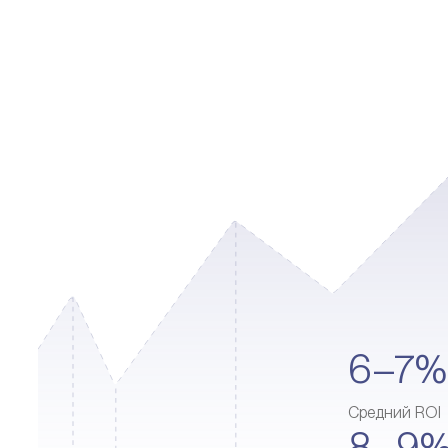
6–7%
Средний ROI
8–9