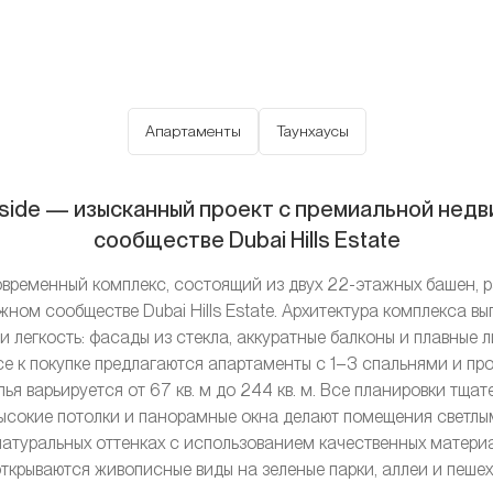
Апартаменты
Таунхаусы
llside — изысканный проект с премиальной нед
сообществе Dubai Hills Estate
 современный комплекс, состоящий из двух 22-этажных башен, 
тижном сообществе Dubai Hills Estate. Архитектура комплекса 
и легкость: фасады из стекла, аккуратные балконы и плавные
се к покупке предлагаются апартаменты с 1–3 спальнями и пр
ья варьируется от 67 кв. м до 244 кв. м. Все планировки тщат
 высокие потолки и панорамные окна делают помещения светлы
натуральных оттенках с использованием качественных матери
открываются живописные виды на зеленые парки, аллеи и пеш