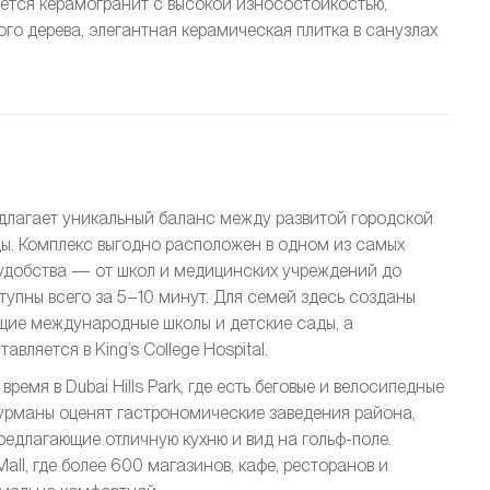
зуется керамогранит с высокой износостойкостью,
го дерева, элегантная керамическая плитка в санузлах
 предлагает уникальный баланс между развитой городской
ы. Комплекс выгодно расположен в одном из самых
 удобства — от школ и медицинских учреждений до
тупны всего за 5–10 минут. Для семей здесь созданы
щие международные школы и детские сады, а
ляется в King’s College Hospital.
ремя в Dubai Hills Park, где есть беговые и велосипедные
 Гурманы оценят гастрономические заведения района,
 предлагающие отличную кухню и вид на гольф-поле.
Mall, где более 600 магазинов, кафе, ресторанов и