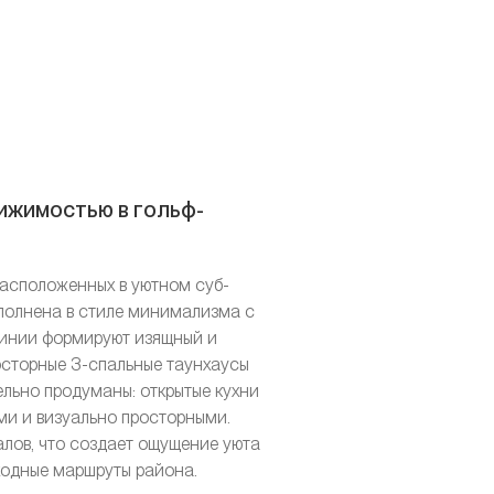
вижимостью в гольф-
расположенных в уютном суб-
выполнена в стиле минимализма с
 линии формируют изящный и
осторные 3-спальные таунхаусы
ельно продуманы: открытые кухни
ми и визуально просторными.
алов, что создает ощущение уюта
еходные маршруты района.