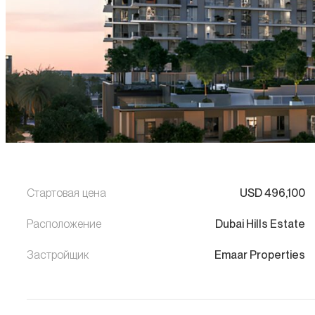
Стартовая цена
USD
496,100
Расположение
Dubai Hills Estate
Застройщик
Emaar Properties