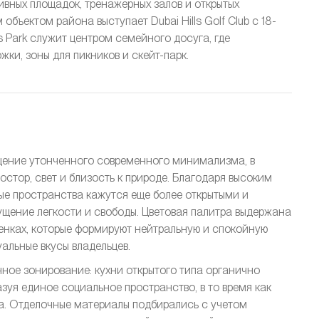
ивных площадок, тренажерных залов и открытых
бъектом района выступает Dubai Hills Golf Club с 18-
s Park служит центром семейного досуга, где
ки, зоны для пикников и скейт-парк.
лощение утонченного современного минимализма, в
стор, свет и близость к природе. Благодаря высоким
е пространства кажутся еще более открытыми и
щение легкости и свободы. Цветовая палитра выдержана
тенках, которые формируют нейтральную и спокойную
альные вкусы владельцев.
ное зонирование: кухни открытого типа органично
азуя единое социальное пространство, в то время как
а. Отделочные материалы подбирались с учетом