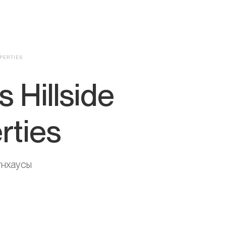
PERTIES
 Hillside
rties
унхаусы