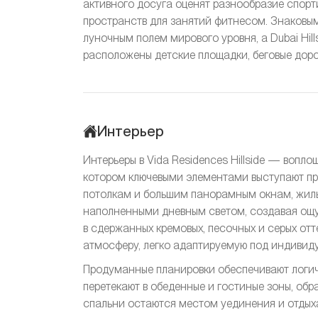
активного досуга оценят разнообразие спорт
пространств для занятий фитнесом. Знаковым о
луночным полем мирового уровня, а Dubai Hill
расположены детские площадки, беговые дорож
Интерьер
Интерьеры в Vida Residences Hillside — воп
котором ключевыми элементами выступают про
потолкам и большим панорамным окнам, жилы
наполненными дневным светом, создавая ощу
в сдержанных кремовых, песочных и серых от
атмосферу, легко адаптируемую под индивиду
Продуманные планировки обеспечивают логич
перетекают в обеденные и гостиные зоны, обр
спальни остаются местом уединения и отдых