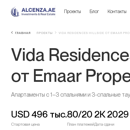
Проекты
Блог
Контакты
ГЛАВНАЯ
ПРОЕКТЫ
VIDA RESIDENCES HILLSIDE ОТ EMAAR PRO
Vida Residences
от Emaar Prope
Апартаменты с 1–3 спальнями и 3-спальные та
USD
496 тыс.
80/20
2К 2029
Стартовая цена
План платежей
Дата сдачи