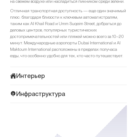
на свежем воздухе или насладиться пикником среди зелени.
Отличная транспортная доступность — еще один значимый
плюс: благодаря близости к ключевым автомагистралям,
таким как Al Khail Road и Umm Suqeim Street, добраться до
деловых центров, популярных туристических
достопримечательностей или пляжей можно всего за 10–20
минут. Международные аэропорты Dubai International и Al
Maktoum International расположены в пределах получаса
езды, что особенно удобно для тех, кто часто путешествует.
Интерьер
Sidra 2 в Dubai Hills Estate — идеальное место для тех, кто
Инфраструктура
ценит простоту, элегантность и гармонию в каждой детали.
Интерьеры воплощают стиль утонченного минимализма и
Dubai Hills Estate — закрытое гольф-сообщество премиум-
чистоты линий, что создает атмосферу безмятежности и
класса, которое предлагает идеальные условия для
легкости. Виллы спроектированы с акцентом на
комфортной и сбалансированной жизни. В этом районе
геометрическую строгость форм, а панорамные окна и
каждый аспект продуман до мелочей, чтобы обеспечить
стеклянные двери позволяют увеличить естественное
жителям удобство и наслаждение от повседневной жизни. В
освещение и открывают захватывающие виды на окружающие