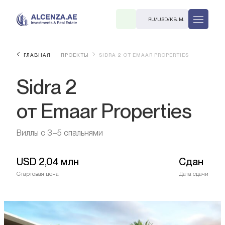
RU
/
USD
/
КВ. М.
ГЛАВНАЯ
ПРОЕКТЫ
SIDRA 2 ОТ EMAAR PROPERTIES
Sidra 2
от Emaar Properties
Виллы с 3–5 спальнями
R
USD
2,04 млн
Сдан
Стартовая цена
Дата сдачи
В. М.