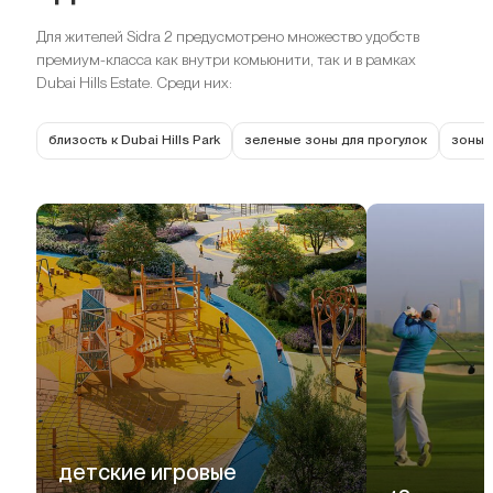
Для жителей Sidra 2 предусмотрено множество удобств
премиум-класса как внутри комьюнити, так и в рамках
Dubai Hills Estate. Среди них:
близость к Dubai Hills Park
зеленые зоны для прогулок
зоны 
детские игровые