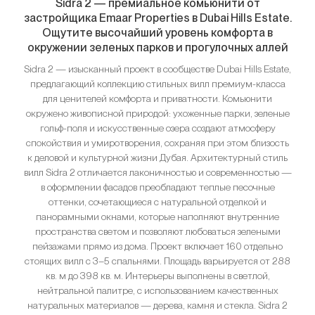
Sidra 2 — премиальное комьюнити от
застройщика Emaar Properties в Dubai Hills Estate.
Ощутите высочайший уровень комфорта в
окружении зеленых парков и прогулочных аллей
Sidra 2 — изысканный проект в сообществе Dubai Hills Estate,
предлагающий коллекцию стильных вилл премиум-класса
для ценителей комфорта и приватности. Комьюнити
окружено живописной природой: ухоженные парки, зеленые
гольф-поля и искусственные озера создают атмосферу
спокойствия и умиротворения, сохраняя при этом близость
к деловой и культурной жизни Дубая. Архитектурный стиль
вилл Sidra 2 отличается лаконичностью и современностью —
в оформлении фасадов преобладают теплые песочные
оттенки, сочетающиеся с натуральной отделкой и
панорамными окнами, которые наполняют внутренние
пространства светом и позволяют любоваться зелеными
пейзажами прямо из дома. Проект включает 160 отдельно
стоящих вилл с 3–5 спальнями. Площадь варьируется от 288
кв. м до 398 кв. м. Интерьеры выполнены в светлой,
нейтральной палитре, с использованием качественных
натуральных материалов — дерева, камня и стекла. Sidra 2