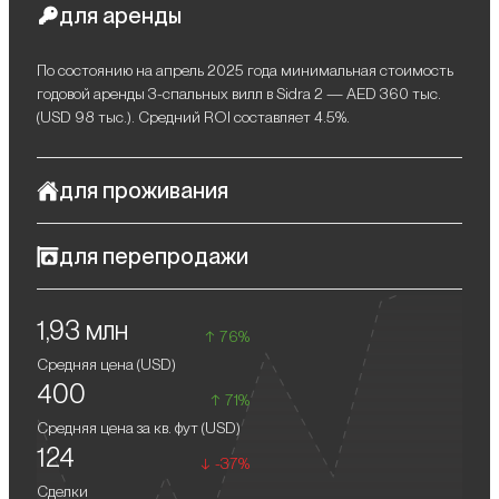
для аренды
По состоянию на апрель 2025 года минимальная стоимость
годовой аренды 3-спальных вилл в Sidra 2 — AED 360 тыс.
(USD 98 тыс.). Средний ROI составляет 4.5%.
для проживания
Виллы в Sidra 2 — не просто комфортная недвижимость, а
для перепродажи
премиальный стиль жизни, в котором сочетаются
уединенность, безопасность и высокая социальная
Стабильный рост цен на недвижимость в Dubai Hills Estate
активность. Проект предлагает жителям спокойствие
1,93 млн
гарантирует солидную прибыль при перепродаже виллы в
загородной жизни и, одновременно, все преимущества
76%
Sidra 2.
динамичного мегаполиса — создавая тем самым идеальные
Средняя цена (
USD
)
условия для семейной жизни, работы и отдыха.
400
71%
Средняя цена за кв. фут (
USD
)
124
-37%
Сделки