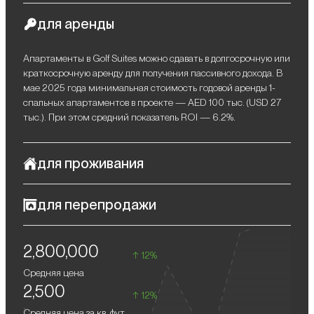
для аренды
Апартаменты в Golf Suites можно сдавать в долгосрочную или
краткосрочную аренду для получения пассивного дохода. В
мае 2025 года минимальная стоимость годовой аренды 1-
спальных апартаментов в проекте — AED 100 тыс. (USD 27
тыс.). При этом средний показатель ROI — 6.2%.
для проживания
Golf Suites в Dubai Hills Estate — идеальный выбор для семей,
для перепродажи
ценящих комфорт, безопасность и развитую инфраструктуру.
Комплекс расположен в пешей доступности от гольф-клуба,
В будущем вы сможете выгодно перепродать свои
парковых зон, ресторанов и продуктовых магазинов. В
2,800,000
апартаменты по более высокой цене.
сообществе находятся престижные образовательные
12%
учреждения и детские сады, что делает его особенно
Средняя цена
удобным для семей с детьми. Неподалеку — современная
2,500
больница King's College Hospital и крупный торгово-
12%
развлекательный центр Dubai Hills Mall с фудкортами,
Средняя цена за кв. фут