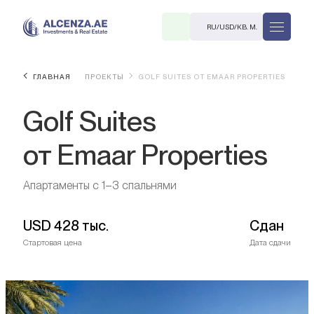
RU
/
USD
/
КВ. М.
ГЛАВНАЯ
ПРОЕКТЫ
GOLF SUITES ОТ EMAAR PROPERTIES
Golf Suites
от Emaar Properties
Апартаменты с 1–3 спальнями
R
USD
428 тыс.
Сдан
Стартовая цена
Дата сдачи
В. М.