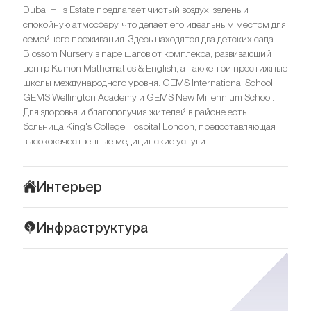
Dubai Hills Estate предлагает чистый воздух, зелень и
спокойную атмосферу, что делает его идеальным местом для
семейного проживания. Здесь находятся два детских сада —
Blossom Nursery в паре шагов от комплекса, развивающий
центр Kumon Mathematics & English, а также три престижные
школы международного уровня: GEMS International School,
GEMS Wellington Academy и GEMS New Millennium School.
Для здоровья и благополучия жителей в районе есть
больница King's College Hospital London, предоставляющая
высококачественные медицинские услуги.
Интерьер
Интерьеры Golf Suites в Dubai Hills Estate воплощают
Инфраструктура
утонченную простоту и элегантность. Сдержанный
минимализм в сочетании с современными элементами
Golf Suites в Dubai Hills Estate — идеальное место для
создают атмосферу спокойной роскоши. В интерьере
семейной жизни в тихом и зеленом уголке Дубая с
преобладает природная цветовая палитра, использованы
продуманной инфраструктурой. Комплекс находится в
натуральные материалы, а оригинальные решения с
непосредственной близости от престижного Dubai Hills Golf
освещением подчеркивают стиль и простор. Панорамные