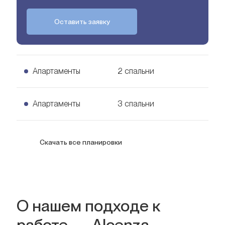
Оставить заявку
Апартаменты
2 спальни
2 спальни Апартаменты
Апартаменты
3 спальни
Узнать цену
125
кв. м.
3 спальни Апартаменты
Скачать все планировки
Узнать цену
159
кв. м.
О нашем подходе к
работе — Alcenza