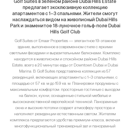
Golf Suites в зеленом районе Dubai Hills Estate
предлагает эксклюзивную коллекцию
апартаментов с 1–3 спальнями. Жители смогут
наслаждаться видом на живописный Dubai Hills
Park и знаменитое 18-луночное гольф-поле Dubai
Hills Golf Club
Golf Suites от Emaar Properties — элегантное 19-этажное
здание, выполненное в современном стиле с яркими
светлыми фасадами и выразительными балконами. Комплекс
находится в живописном и спокойном районе Dubai Hills
Estate, всего в 20 минутах езды от Downtown Dubai и Dubai
Marina. В Golf Suites представлена коллекция из 57
резиденций, включающих апартаменты с 1–3 спальнями, с
площадью от 57 кв. м до 159 кв. м. Планировки продуманы с
максимальным комфортом: просторные гостиные с выходом
на балкон, кухни, оснащенные стильной мебелью и
высококачественной европейской техникой. Панорамные
окна и высокие потолки создают атмосферу простора и
наполняют резиденции естественным светом. Жителям
комплекса предлагаются удобства премиум-класса, включая
многофункциональный тренажерный зал и панорамный