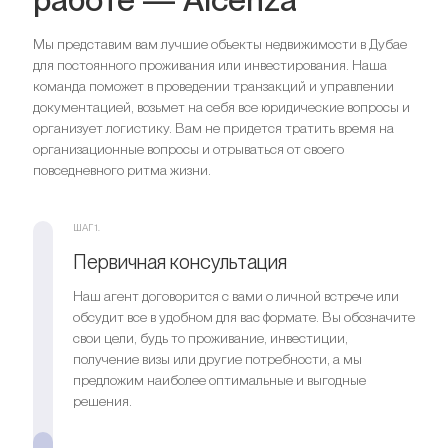
Спальни
2
Ванные комнаты
2
Мы представим вам лучшие объекты недвижимости в Дубае
для постоянного проживания или инвестирования. Наша
Спальни
3
команда поможет в проведении транзакций и управлении
Ищете выгодный вариант для
Ванные комнаты
3
документацией, возьмет на себя все юридические вопросы и
инвестиций?
организует логистику. Вам не придется тратить время на
организационные вопросы и отрываться от своего
Мы поможем вам приобрести актив, который растёт в
Ищете выгодный вариант для
повседневного ритма жизни.
цене
инвестиций?
Мы поможем вам приобрести актив, который растёт в
ШАГ 1.
Оставить заявку
цене
Первичная консультация
Наш агент договорится с вами о личной встрече или
Оставить заявку
обсудит все в удобном для вас формате. Вы обозначите
свои цели, будь то проживание, инвестиции,
получение визы или другие потребности, а мы
предложим наиболее оптимальные и выгодные
решения.