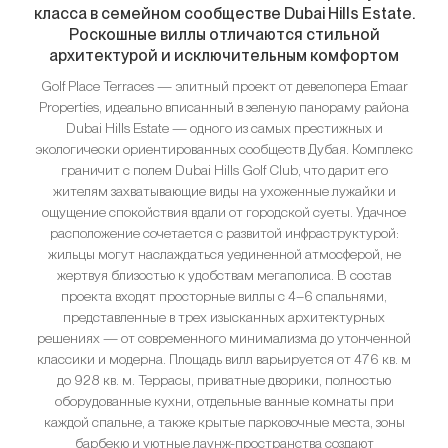
класса в семейном сообществе Dubai Hills Estate.
Роскошные виллы отличаются стильной
архитектурой и исключительным комфортом
Golf Place Terraces — элитный проект от девелопера Emaar
Properties, идеально вписанный в зеленую панораму района
Dubai Hills Estate — одного из самых престижных и
экологически ориентированных сообществ Дубая. Комплекс
граничит с полем Dubai Hills Golf Club, что дарит его
жителям захватывающие виды на ухоженные лужайки и
ощущение спокойствия вдали от городской суеты. Удачное
расположение сочетается с развитой инфраструктурой:
жильцы могут наслаждаться уединенной атмосферой, не
жертвуя близостью к удобствам мегаполиса. В состав
проекта входят просторные виллы с 4–6 спальнями,
представленные в трех изысканных архитектурных
решениях — от современного минимализма до утонченной
классики и модерна. Площадь вилл варьируется от 476 кв. м
до 928 кв. м. Террасы, приватные дворики, полностью
оборудованные кухни, отдельные ванные комнаты при
каждой спальне, а также крытые парковочные места, зоны
барбекю и уютные лаунж-пространства создают