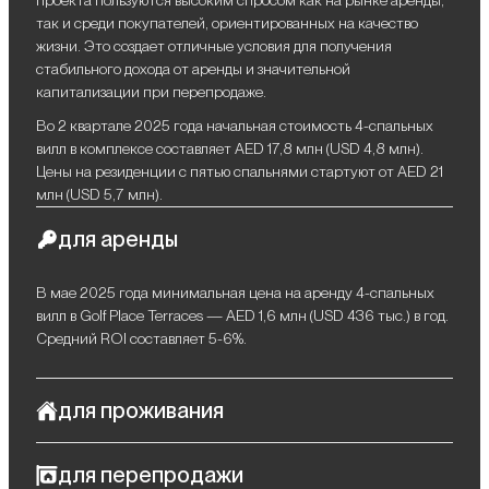
проекта пользуются высоким спросом как на рынке аренды,
так и среди покупателей, ориентированных на качество
жизни. Это создает отличные условия для получения
стабильного дохода от аренды и значительной
капитализации при перепродаже.
Во 2 квартале 2025 года начальная стоимость 4-спальных
вилл в комплексе составляет AED 17,8 млн (USD 4,8 млн).
Цены на резиденции с пятью спальнями стартуют от AED 21
млн (USD 5,7 млн).
для аренды
В мае 2025 года минимальная цена на аренду 4-спальных
вилл в Golf Place Terraces — AED 1,6 млн (USD 436 тыс.) в год.
Средний ROI составляет 5-6%.
для проживания
Golf Place Terraces в Dubai Hills Estate — воплощение
для перепродажи
современного уюта в окружении живописной природы. Здесь