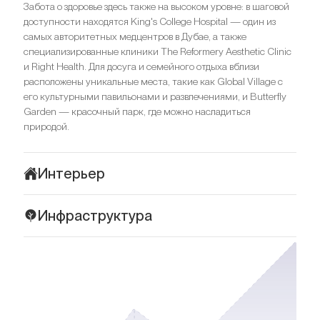
Забота о здоровье здесь также на высоком уровне: в шаговой
доступности находятся King's College Hospital — один из
самых авторитетных медцентров в Дубае, а также
специализированные клиники The Reformery Aesthetic Clinic
и Right Health. Для досуга и семейного отдыха вблизи
расположены уникальные места, такие как Global Village с
его культурными павильонами и развлечениями, и Butterfly
Garden — красочный парк, где можно насладиться
природой.
Интерьер
Интерьеры вилл в Golf Place Terraces отражают философию
Инфраструктура
спокойной и элегантной роскоши, в которой каждый
элемент подчинен гармонии формы и содержания. Большие
Golf Place Terraces идеально сливается с природным
окна от пола до потолка наполняют помещения
окружением одного из самых элитных районов Дубая —
естественным светом и визуально объединяют внутреннее
Dubai Hills Estate. Этот жилой кластер буквально утопает в
пространство с окружающим зеленым ландшафтом. Дизайн
зелени, а из окон открываются впечатляющие виды на поля
выполнен в светлой, сдержанной палитре — оттенки белого,
для гольфа, что придает жизни в комьюнити ощущение
серого и бежевого создают нейтральный фон для тонких
тишины и уединения. Активный образ жизни здесь