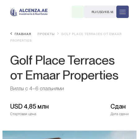
RU
/
USD
/
КВ. М.
ГЛАВНАЯ
ПРОЕКТЫ
GOLF PLACE TERRACES ОТ EMAAR
PROPERTIES
Golf Place Terraces
от Emaar Properties
R
Виллы с 4–6 спальнями
USD
4,85 млн
Сдан
Стартовая цена
Дата сдачи
В. М.