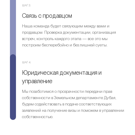
ШАГ 3.
Связь с продавцом
Оставить заявку
Наша команда будет связующим между вами и
продавцом. Проверка документации, организация
встреч, контроль каждого этапа — все это мы
построим бесперебойно и без лишней суеты.
ШАГ 4.
Юридическая документация и
управление
Мы позаботимся о прозрачности передачи прав
собственности в Земельном департаменте Дубая,
будем содействовать в подаче соответствующих
заявлений на получение визы и поможем в управлении
собственностью.