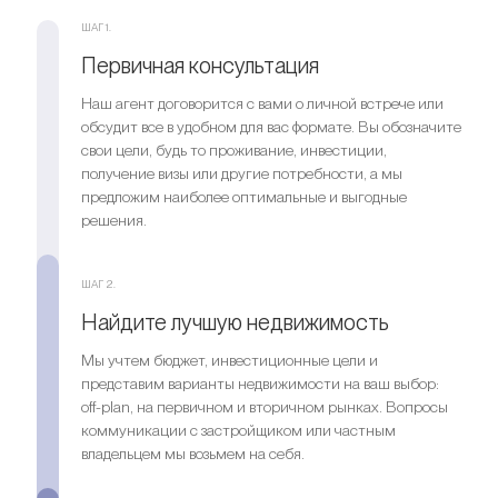
ШАГ 1.
Первичная консультация
Наш агент договорится с вами о личной встрече или
обсудит все в удобном для вас формате. Вы обозначите
свои цели, будь то проживание, инвестиции,
получение визы или другие потребности, а мы
предложим наиболее оптимальные и выгодные
решения.
Спальни
5
Ванные комнаты
5
ШАГ 2.
Спальни
6
Найдите лучшую недвижимость
Ищете выгодный вариант для
Ванные комнаты
8
инвестиций?
Мы учтем бюджет, инвестиционные цели и
представим варианты недвижимости на ваш выбор:
Мы поможем вам приобрести актив, который растёт в
Ищете выгодный вариант для
off-plan, на первичном и вторичном рынках. Вопросы
цене
инвестиций?
коммуникации с застройщиком или частным
владельцем мы возьмем на себя.
Мы поможем вам приобрести актив, который растёт в
Оставить заявку
цене