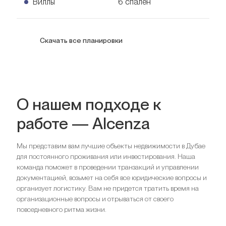
5 спален Виллы
Виллы
6 спален
Узнать цену
569
кв. м.
6 спален Виллы
Скачать все планировки
Узнать цену
902
кв. м.
О нашем подходе к
работе — Alcenza
Мы представим вам лучшие объекты недвижимости в Дубае
для постоянного проживания или инвестирования. Наша
команда поможет в проведении транзакций и управлении
документацией, возьмет на себя все юридические вопросы и
организует логистику. Вам не придется тратить время на
организационные вопросы и отрываться от своего
повседневного ритма жизни.