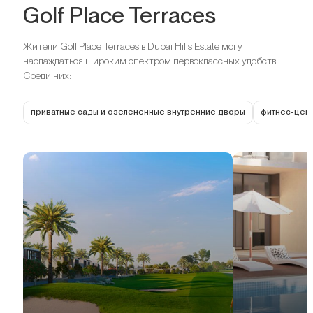
Golf Place Terraces
Жители Golf Place Terraces в Dubai Hills Estate могут
наслаждаться широким спектром первоклассных удобств.
Среди них:
приватные сады и озелененные внутренние дворы
фитнес-цент