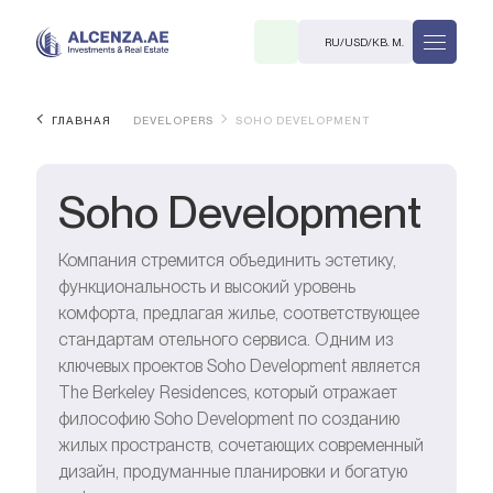
RU
/
USD
/
КВ. М.
ГЛАВНАЯ
DEVELOPERS
SOHO DEVELOPMENT
Soho Development
Компания стремится объединить эстетику,
функциональность и высокий уровень
R
комфорта, предлагая жилье, соответствующее
стандартам отельного сервиса. Одним из
ключевых проектов Soho Development является
The Berkeley Residences, который отражает
философию Soho Development по созданию
В. М.
жилых пространств, сочетающих современный
дизайн, продуманные планировки и богатую